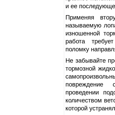
и ее последующе
Применяя втор
называемую лопа
изношенной тор
работа требует
поломку направл
Не забывайте пр
тормозной жидко
самопроизвольн
повреждение с
проведении под
количеством вет
которой устраня