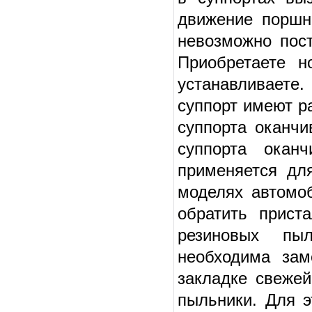
движение поршне
невозможно пост
Приобретаете н
устанавливаете
суппорт имеют ра
суппорта оканчи
суппорта окан
применяется дл
моделях автомо
обратить прист
резиновых пы
необходима зам
закладке свеже
пыльники. Для 