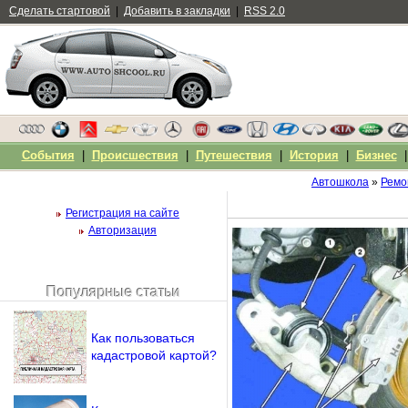
Сделать стартовой
|
Добавить в закладки
|
RSS 2.0
События
|
Происшествия
|
Путешествия
|
История
|
Бизнес
Автошкола
»
Ремо
Регистрация на сайте
Авторизация
Популярные статьи
Чужой компьютер
Напомнить пароль?
Как пользоваться
кадастровой картой?