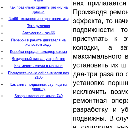
езды
них прилагаетс
Как правильно хранить резину на
Производя ремон
дисках
Газ66 технические характеристики
эффекта, то нач
Тяга рулевая
подвижности т
Автомобиль газ-66
приступать к э
Перебои в работе двигателя на
холостом ходу
колодки, а з
Коробка передач амкодор схема
максимального в
Воздушный сигнал устройство
установить их ш
Как менять свечи в машине
два-три раза по 
Полиуретановые сайлентблоки ваз
2106
установке поршн
Как снять подшипник ступицы на
десятку
исключить возм
Зазоры клапанов камаз 740
ремонтная опер
разработку и у
подвижны. В слу
в суппортах выз