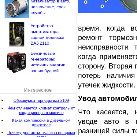
Катализатор в авто,
назначение, срок
службы
Устройство
время, когда в
амортизатора
ремонт тормоз
задней подвески
ВАЗ 2110
неисправности 
Бензиновые
когда применяет
генераторы:
сторону. Вторая
источник энергии
ваших будней
потерь наличия
утечек жидкости.
Интересное
Увод автомобил
Обесшумка торпеды ваз 2109
Чем отличается климат контроль от
Что касается, 
кондиционера в машине
уводе авто в п
Какая компрессия в дизельном
двигателе
разницей силы т
Почему дергается машина во время