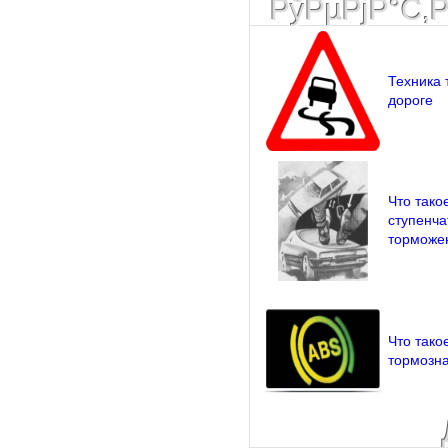
РўРµРјР°С‚
Техника 
дороге
Что тако
ступенча
торможе
Что тако
тормозна