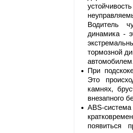
устойчивос
неуправляе
Водитель чу
динамика - э
экстремальны
тормозной ди
автомобилем
При подскок
Это происхо
камнях, брус
внезапного б
ABS-систе
кратковреме
появиться 