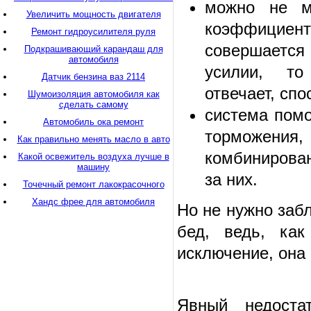
можно не м
Увеличить мощность двигателя
коэффицие
Ремонт гидроусилителя руля
совершается
Подкрашивающий карандаш для
автомобиля
усилии, то
Датчик бензина ваз 2114
отвечает, спо
Шумоизоляция автомобиля как
сделать самому
система помо
Автомобиль ока ремонт
торможения
Как правильно менять масло в авто
комбинирован
Какой освежитель воздуха лучше в
машину
за них.
Точечный ремонт лакокрасочного
Хандс фрее для автомобиля
Но не нужно заб
бед, ведь, ка
исключение, она 
Явный недоста