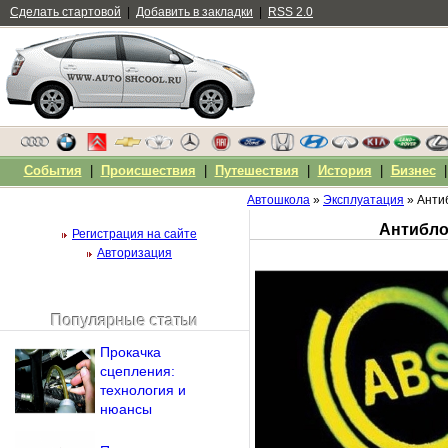
Сделать стартовой
|
Добавить в закладки
|
RSS 2.0
События
|
Происшествия
|
Путешествия
|
История
|
Бизнес
Автошкола
»
Эксплуатация
» Анти
Антибло
Регистрация на сайте
Авторизация
Популярные статьи
Чужой компьютер
Прокачка
Напомнить пароль?
сцепления:
технология и
нюансы