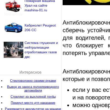
Пожарная машина
Урал на сайте
mashina-01.ru
Антиблокировочн
Кабриолет Peugeot
сберечь устойч
206 CC
для водителей,
Система глушения и
что блокирует 
нейтрализации
потерять управл
отработавших газов
двс
Антиблокировоч
Интересное
которые и позвол
Стекловолокно своими руками
Вывод из заноса полноприводного
если у вас е
автомобиля
и на повороте,
Стреляет из выхлопной трубы
Покинул место дтп наказание
можно одновр
Разряжается аккумулятор на машине