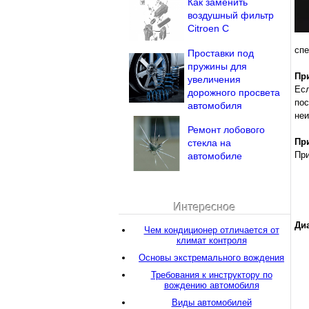
Как заменить
воздушный фильтр
Citroen C
спе
Проставки под
пружины для
Пр
увеличения
Есл
дорожного просвета
по
автомобиля
неи
Ремонт лобового
Пр
стекла на
Пр
автомобиле
Интересное
Ди
Чем кондиционер отличается от
климат контроля
Основы экстремального вождения
Требования к инструктору по
вождению автомобиля
Виды автомобилей