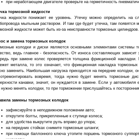
при неработающем двигателе проверьте на герметичность пневматич
ечка тормозной жидкости
ечка жидкости понижает ее уровень. Утечку можно определить на с
бопровода мыльным раствором. И там где будет утечка, там появятся 
мозной жидкости может быть из-за неисправности тормозных цилиндров. 
нос и замена тормозных колодок
рмозные колодки и диски являются основными элементами системы т
ество, ведь главное - безопасность. От износа составляющих зависит
ередь при замене колес проверяется толщина фрикционной накладки.
ежет металла, то это означает, что фрикционная накладка тормозных
но заменить. Наибольшая нагрузка приходится на передние колодки, о
 отремонтировать вовремя, тогда нужно будет менять тормозные дис
ерхности канавки, значит, он нуждается в замене. Если у автомобиля 
 нужно менять колодки, то при торможении прислушайтесь к посторонн
авила замены тормозных колодок
зафиксируйте в неподвижном положении авто;
открутите болты, прикрепленные к ступице колеса;
для удобства выкрутите руль вправо до упора;
на передних стойках снимите тормозные шланги;
при помощи баллонного ключа утопите поршень тормозного суппорт