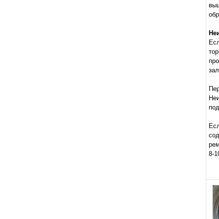
выш
обр
Не
Есл
то
пр
зал
Пе
Не
под
Есл
со
рем
8-1