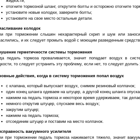
жидкости;
отогните тормозной шланг, открутите болты и осторожно отогните тор
установите новые колодки, заверните болты;
установите на свое место остальные детали.
масливание колодок
ли при торможении слышен нехарактерный скрип и шум или заносит
аслились, и их следует промыть водой с моющим разведенным средств
рушение герметичности системы торможения
гда педаль тормоза проваливается, значит попадает воздух в сист
кости, то следует устранить эту проблему, если нет, то следует долить
новные действия, когда в систему торможения попал воздух
с клапана, который выпускает воздух, снимем резиновый колпачок;
один конец шланга одеваем на штуцер, а другой конец шланга опуск
нажмем на педаль тормоза и некоторое время удерживаем, так делае
немного открутив штуцер, спускаем весь воздух;
закрутим штуцер;
нажмем на педаль тормоза;
отсоединим штуцер и поставим на место колпачок.
исправность вакуумного усилителя
ли при торможении педаль тормоза нажимается тяжело, значит вакуу