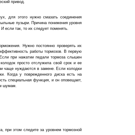
еский привод.
лух, для этого нужно смазать соединения
мыльные пузыри. Причина понижения уровня
И если так, то их следует поменять.
орможения. Нужно постоянно проверять их
 эффективность работы тормозов. В первую
 Если при нажатии педали тормоза слышен
 колодок просто отслужила свой срок и ее
ни чаще нуждаются в замене. Если колодки
ки. Когда у поврежденного диска есть на
есть специальная функция, и он оповещает,
им шумам.
а, при этом следите за уровнем тормозной