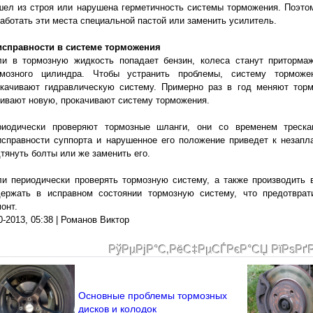
ел из строя или нарушена герметичность системы торможения. Поэтом
аботать эти места специальной пастой или заменить усилитель.
исправности в системе торможения
и в тормозную жидкость попадает бензин, колеса станут притормажи
рмозного цилиндра. Чтобы устранить проблемы, систему тормож
окачивают гидравлическую систему. Примерно раз в год меняют тор
ивают новую, прокачивают систему торможения.
риодически проверяют тормозные шланги, они со временем треска
исправности суппорта и нарушенное его положение приведет к незап
тянуть болты или же заменить его.
и периодически проверять тормозную систему, а также производить 
держать в исправном состоянии тормозную систему, что предотврат
онт.
0-2013, 05:38 | Романов Виктор
РўРµРјР°С‚РёС‡РµСЃРєР°СЏ РїРѕРґ
Основные проблемы тормозных
дисков и колодок