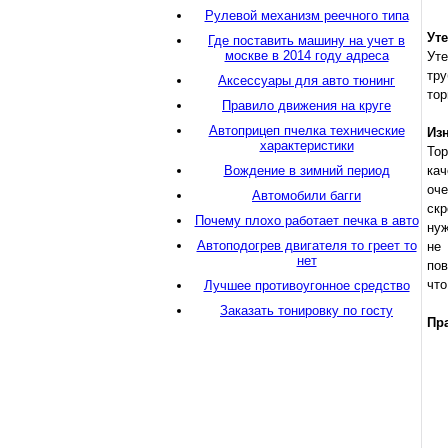
Рулевой механизм реечного типа
Ут
Где поставить машину на учет в
москве в 2014 году адреса
Ут
тру
Аксессуары для авто тюнинг
тор
Правило движения на круге
Автоприцеп пчелка технические
Из
характеристики
То
Вождение в зимний период
кач
оч
Автомобили багги
скр
Почему плохо работает печка в авто
нуж
Автоподогрев двигателя то греет то
не
нет
пов
что
Лучшее противоугонное средство
Заказать тонировку по госту
Пр