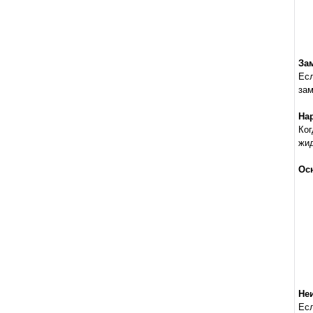
За
Ес
зам
На
Ко
жид
Ос
Не
Ес