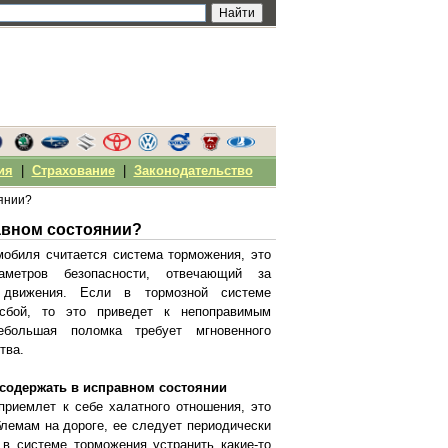
ия
|
Страхование
|
Законодательство
оянии?
авном состоянии?
мобиля считается система торможения, это
метров безопасности, отвечающий за
 движения. Если в тормозной системе
сбой, то это приведет к непоправимым
ебольшая поломка требует мгновенного
тва.
 содержать в исправном состоянии
приемлет к себе халатного отношения, это
лемам на дороге, ее следует периодически
 в системе торможения устранить какие-то