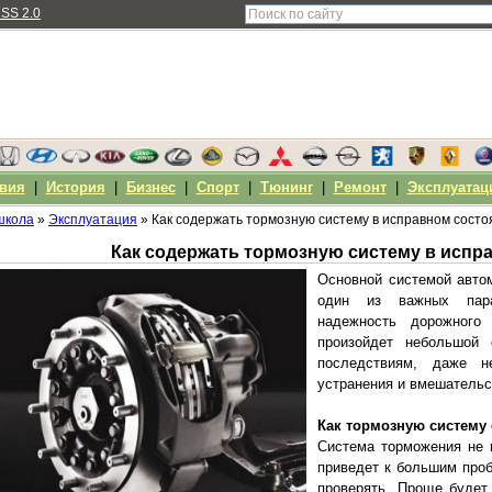
SS 2.0
вия
|
История
|
Бизнес
|
Спорт
|
Тюнинг
|
Ремонт
|
Эксплуатац
школа
»
Эксплуатация
» Как содержать тормозную систему в исправном сост
Как содержать тормозную систему в испр
Основной системой авто
один из важных пара
надежность дорожного
произойдет небольшой 
последствиям, даже н
устранения и вмешательс
Как тормозную систему
Система торможения не 
приведет к большим проб
проверять. Проще будет