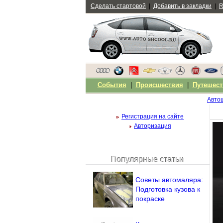
Сделать стартовой
|
Добавить в закладки
|
R
События
|
Происшествия
|
Путешест
Авто
Регистрация на сайте
Авторизация
Популярные статьи
Чужой компьютер
Напомнить пароль?
Советы автомаляра:
Подготовка кузова к
покраске