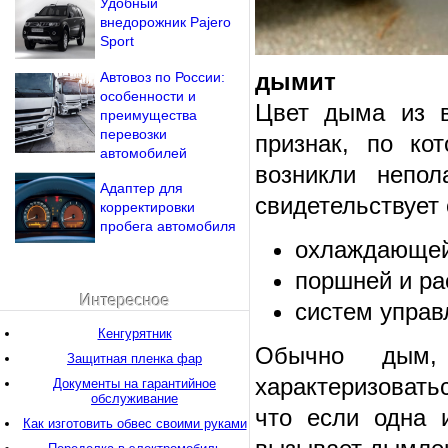
Удобный
внедорожник Pajero
Sport
дымит
Автовоз по России:
особенности и
Цвет дыма из в
преимущества
перевозки
признак, по ко
автомобилей
возникли непол
Адаптер для
свидетельствует 
корректировки
пробега автомобиля
охлаждающей
поршней и ра
Интересное
систем управ
Кенгурятник
Обычно дым,
Защитная пленка фар
характеризовать
Документы на гарантийное
обслуживание
что если одна 
Как изготовить обвес своими руками