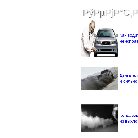
РўРµРјР°С‚
Как води
неисправ
Двигател
и сильно
Когда за
из выхло