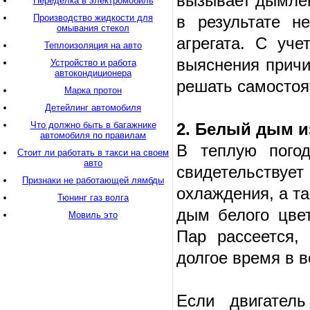
вызывает дымлен
Переделка в электромобиль
Производство жидкости для
в результате н
омывания стекол
агрегата. С уч
Теплоизоляция на авто
выяснения причи
Устройство и работа
автокондиционера
решать самостоя
Марка протон
Детейлинг автомобиля
Что должно быть в багажнике
2. Белый дым и
автомобиля по правилам
В теплую погод
Стоит ли работать в такси на своем
авто
свидетельствуе
Признаки не работающей лямбды
охлаждения, а т
Тюнинг газ волга
дым белого цве
Мовиль это
Пар рассеется,
долгое время в в
Если двигател