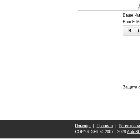
Ваше Им
Ваш E-Ma
Защита о
Помощь
|
Правила
|
Регистрац
COPYRIGHT © 2007 - 2026
AutoSh