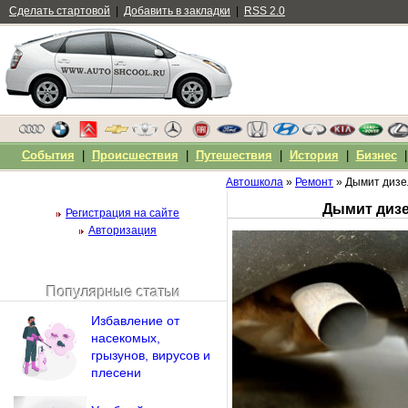
Сделать стартовой
|
Добавить в закладки
|
RSS 2.0
События
|
Происшествия
|
Путешествия
|
История
|
Бизнес
Автошкола
»
Ремонт
» Дымит дизе
Дымит дизе
Регистрация на сайте
Авторизация
Популярные статьи
Чужой компьютер
Избавление от
Напомнить пароль?
насекомых,
грызунов, вирусов и
плесени