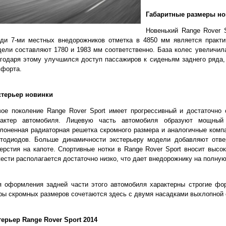
Габаритные размеры но
Новенький Range Rover 
еди 7-ми местных внедорожников отметка в 4850 мм является практ
ели составляют 1780 и 1983 мм соответственно. База колес увеличила
годаря этому улучшился доступ пассажиров к сиденьям заднего ряда
мфорта.
стерьер новинки
вое поколение Range Rover Sport имеет прогрессивный и достаточн
рактер автомобиля. Лицевую часть автомобиля образуют мощный
лоненная радиаторная решетка скромного размера и аналогичные компа
етодиодов. Больше динамичности экстерьеру модели добавляют отве
ерстия на капоте. Спортивные нотки в Range Rover Sport вносит высо
ести располагается достаточно низко, что дает внедорожнику на полну
я оформления задней части этого автомобиля характерны строгие ф
ы скромных размеров сочетаются здесь с двумя насадками выхлопной
ерьер Range Rover Sport 2014