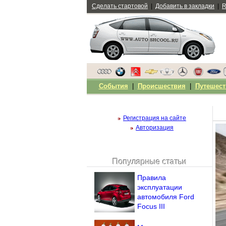
Сделать стартовой
|
Добавить в закладки
|
R
События
|
Происшествия
|
Путешест
Регистрация на сайте
Авторизация
Популярные статьи
Чужой компьютер
Правила
Напомнить пароль?
эксплуатации
автомобиля Ford
Focus III