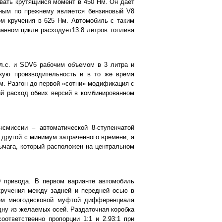
вать крутящийся момент в 450 Нм. Он дает
щным по прежнему является бензиновый V8
ом кручения в 625 Нм. Автомобиль с таким
шанном цикле расходует13.8 литров топлива
л.с. и SDV6 рабочим объемом в 3 литра и
кую производительность и в то же время
. Разгон до первой «сотни» модификация с
ый расход обеих версий в комбинированном
смиссии – автоматической 8-ступенчатой
 другой с минимум затраченного времени, а
ычага, который расположен на центральном
D привода. В первом варианте автомобиль
кручения между задней и передней осью в
ием многодисковой муфтой дифференциала
дну из желаемых осей. Раздаточная коробка
ответственно пропорции 1:1 и 2.93:1 при