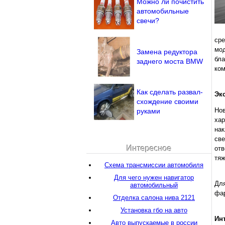
Можно ли почистить
автомобильные
свечи?
ср
мод
Замена редуктора
бла
заднего моста BMW
ко
Как сделать развал-
Эк
схождение своими
Но
руками
ха
нак
св
Интересное
отв
тяж
Схема трансмиссии автомобиля
Для чего нужен навигатор
Дл
автомобильный
фар
Отделка салона нива 2121
Установка гбо на авто
Инт
Авто выпускаемые в россии