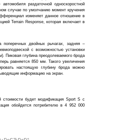
 автомобиля раздаточной односкоростной
ном случае по умолчанию момент кручения
ифференциал изменяет данное отношение в
цией Terrain Response, которая включает в
а поперечных двойных рычагах, задняя –
евмоподвеской с возможностью установки
м). Пиковая глубина преодолеваемого брода
ерь равняется 850 мм. Такого увеличения
лировать настоящую глубину брода можно
 выводящие информацию на экран.
ой стоимости будет модификация Sport S с
тация обойдется потребителю в 4 952 000