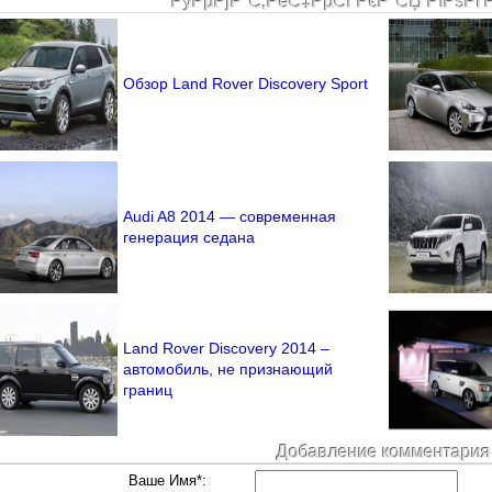
РўРµРјР°С‚РёС‡РµСЃРєР°СЏ РїРѕРґ
Обзор Land Rover Discovery Sport
Audi A8 2014 — современная
генерация седана
Land Rover Discovery 2014 –
автомобиль, не признающий
границ
Добавление комментария
Ваше Имя*: