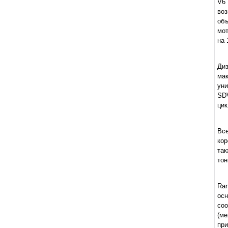
V6 
во
объ
мот
на 
Ди
ма
уни
SDV
цик
Вс
кор
так
тон
Ra
осн
со
(ме
при