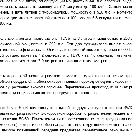
емкостью в 3 литра, генерирующий мощность в 340 л.с. способен выда
зможность разогнать машину за 7.2 секунды до 100 км/ч. Самым мо
емом в пять литров с турбонадувом, мощностью в 510 л.с. и момент
ором достигает скоростной отметки в 100 км/ч за 5.3 секунды и в сме
100 км.
зельные агрегаты представлены TDV6 на 3 литра и мощностью в 258 
ксимальной мощностью в 292 л.с. Эти два турбодизеля имеют высо
кальную эффективность. Они выдают пиковый момент кручения в 600 Нм
6 осуществляет за 7.2 секунды, а с TDV6 - за 7.6 секунды. Топливн
ле составляет около 7.9 литров топлива на сто километров.
е моторы этой модели работают вместе с единственным типом тран
обкой передач. Она обеспечивает плавный переход от одной скорости к
же существенно экономя горючее. Переключение происходит за счет р
неле или опционально за счет подрулевых лепестков.
nge Rover Sport комплектуется одной из двух доступных систем 4W
ащается раздаточной 2-скоростной коробкой с разделением момента 
отношении 50/50. Приемлемая тяга обеспечивается электроуправлен
жосевого), который способен направлять весть крутящийся момент на о
 выборе повышенной передачи предлагает передаточное отношение со