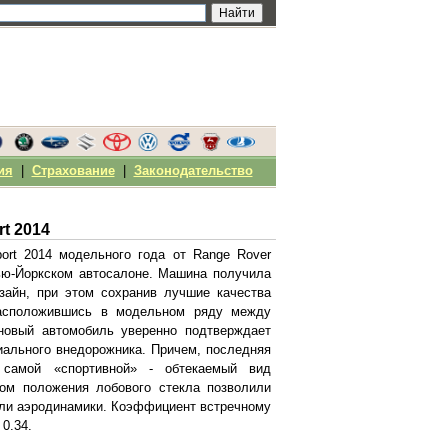
ия
|
Страхование
|
Законодательство
t 2014
ort 2014 модельного года от Range Rover
ью-Йоркском автосалоне. Машина получила
зайн, при этом сохранив лучшие качества
асположившись в модельном ряду между
новый автомобиль уверенно подтверждает
иального внедорожника. Причем, последняя
 самой «спортивной» - обтекаемый вид
ом положения лобового стекла позволили
ели аэродинамики. Коэффициент встречному
 0.34.