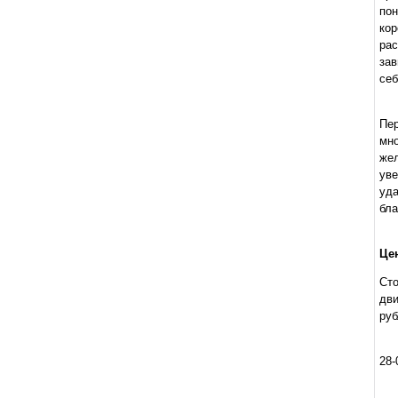
по
кор
ра
зав
себ
Пе
мн
жел
уве
уд
бла
Це
Сто
дв
руб
28-