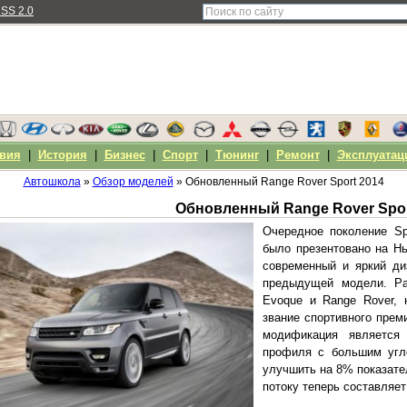
SS 2.0
вия
|
История
|
Бизнес
|
Спорт
|
Тюнинг
|
Ремонт
|
Эксплуатац
Автошкола
»
Обзор моделей
» Обновленный Range Rover Sport 2014
Обновленный Range Rover Spor
Очередное поколение Sp
было презентовано на Н
современный и яркий ди
предыдущей модели. Р
Evoque и Range Rover, 
звание спортивного прем
модификация является
профиля с большим угл
улучшить на 8% показат
потоку теперь составляет