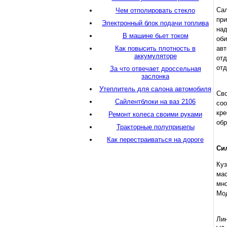
Са
Чем отполировать стекло
при
Электронный блок подачи топлива
над
В машине бьет током
об
Как повысить плотность в
авт
аккумуляторе
отд
отд
За что отвечает дроссельная
заслонка
Утеплитель для салона автомобиля
Сво
Сайлентблоки на ваз 2106
со
кре
Ремонт колеса своими руками
обр
Тракторные полуприцепы
Как перестраиваться на дороге
Си
Куз
мас
мно
Мод
Лин