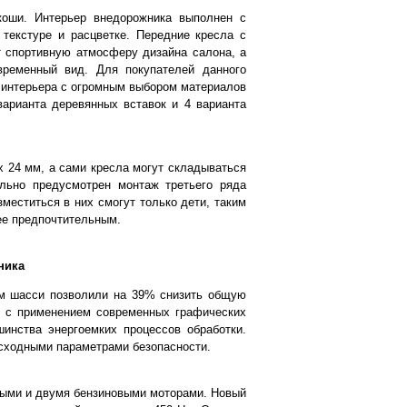
коши. Интерьер внедорожника выполнен с
текстуре и расцветке. Передние кресла с
 спортивную атмосферу дизайна салона, а
временный вид. Для покупателей данного
 интерьера с огромным выбором материалов
варианта деревянных вставок и 4 варианта
 24 мм, а сами кресла могут складываться
ально предусмотрен монтаж третьего ряда
еститься в них смогут только дети, таким
ее предпочтительным.
ника
ым шасси позволили на 39% снизить общую
ан с применением современных графических
шинства энергоемких процессов обработки.
сходными параметрами безопасности.
ными и двумя бензиновыми моторами. Новый