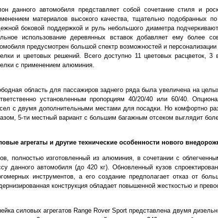
лон данного автомобиля представляет собой сочетание стиля и рос
менением материалов высокого качества, тщательно подобранных по 
ежной боковой поддержкой и руль небольшого диаметра подчеркивают
ильное использование деревянных вставок добавляет ему более со
омобиля предусмотрен большой спектр возможностей и персонализации
елки и цветовых решений. Всего доступно 11 цветовых расцветок, 3 
елки с применением алюминия.
бодная область для пассажиров заднего ряда была увеличена на целых
ответственно установленным пропорциям 40/20/40 или 60/40. Опцион
сел с двумя дополнительными местами для посадки. Но комфортно разм
азом, 5-ти местный вариант с большим багажным отсеком выглядит бол
ловые агрегаты и другие технические особенности нового внедорож
ов, полностью изготовленный из алюминия, в сочетании с облегченн
су данного автомобиля (до 420 кг). Обновленный кузов спроектиров
гомерных инструментов, а его создание предполагает отказ от боль
ернизированная конструкция обладает повышенной жесткостью и прево
ейка силовых агрегатов Range Rover Sport представлена двумя дизель