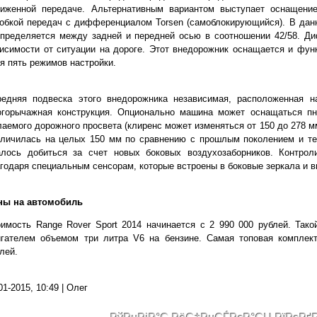
ниженной передаче. Альтернативным вариантом выступает оснащение
обкой передач с дифференциалом Torsen (самоблокирующийся). В дан
спределяется между задней и передней осью в соотношении 42/58. Д
исимости от ситуации на дороге. Этот внедорожник оснащается и функ
я пять режимов настройки.
редняя подвеска этого внедорожника независимая, расположенная н
огорычажная конструкция. Опционально машина может оснащаться пн
аемого дорожного просвета (клиренс может изменяться от 150 до 278 м
личилась на целых 150 мм по сравнению с прошлым поколением и теп
алось добиться за счет новых боковых воздухозаборников. Контро
годаря специальным сенсорам, которые встроены в боковые зеркала и
ны на автомобиль
имость Range Rover Sport 2014 начинается с 2 990 000 рублей. Так
игателем объемом три литра V6 на бензине. Самая топовая комплек
лей.
01-2015, 10:49 | Олег