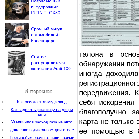
Потрясающий
внедорожник
INFINITI QX80
Срочный выкуп
автомобилей в
Краснодаре
талона в осно
Снятие
обнаружении пот
распределителя
зажигания Audi 100
иногда доходило
регистрационно
передвижения. К
Интересное
себя искоренил 
Как работает лямбда зонд
Как заделать ржавчину на двери
благополучно з
авто
карта не только 
Увеличился расход газа на авто
ее помощью в б
Давление в дизельном двигателе
Противобуксовочные цепи своими