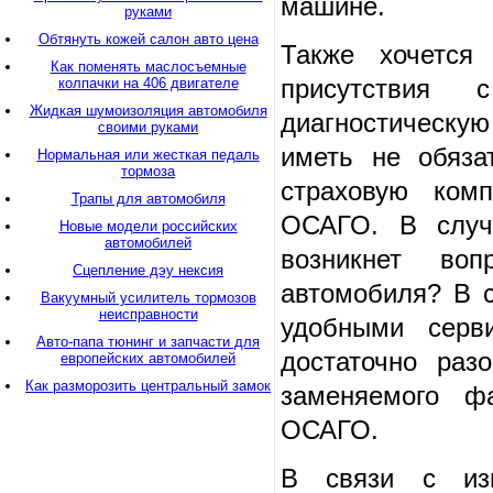
машине.
руками
Обтянуть кожей салон авто цена
Также хочется 
Как поменять маслосъемные
присутствия
колпачки на 406 двигателе
Жидкая шумоизоляция автомобиля
диагностическу
своими руками
иметь не обяза
Нормальная или жесткая педаль
тормоза
страховую ком
Трапы для автомобиля
ОСАГО. В случ
Новые модели российских
автомобилей
возникнет воп
Сцепление дэу нексия
автомобиля? В 
Вакуумный усилитель тормозов
неисправности
удобными серв
Авто-папа тюнинг и запчасти для
достаточно раз
европейских автомобилей
Как разморозить центральный замок
заменяемого ф
ОСАГО.
В связи с из