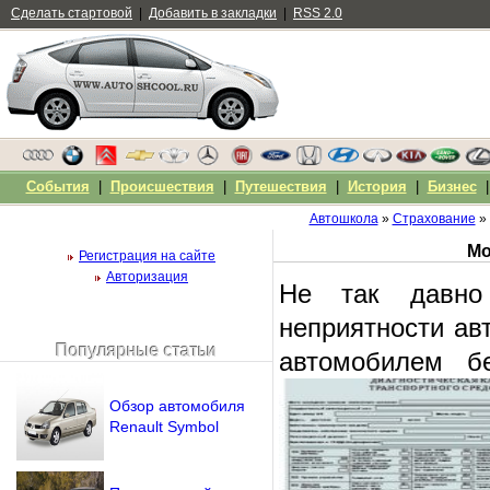
Сделать стартовой
|
Добавить в закладки
|
RSS 2.0
События
|
Происшествия
|
Путешествия
|
История
|
Бизнес
Автошкола
»
Страхование
» 
Мо
Регистрация на сайте
Авторизация
Не так давно
неприятности ав
Популярные статьи
автомобилем б
Чужой компьютер
Напомнить пароль?
Обзор автомобиля
Renault Symbol