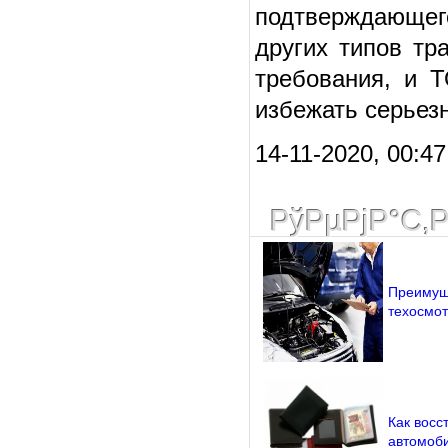
подтверждающего
других типов тр
требования, и 
избежать серьез
14-11-2020, 00:47
РўРµРјР°С‚
Преимущ
техосмот
Как восс
автомоб