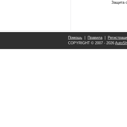
Защита о
Помощь
|
Правила
|
Регистрац
COPYRIGHT © 2007 - 2026
AutoSh