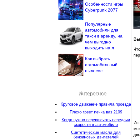
Особенности игры
Cyberpunk 2077
Популярные
автомобили для
такси в аренду, на
Вы
чем выгодно
выходить на л
Чт
пер
Как выбрать
автомобильный
пылесос
Интересное
Круговое движение правила проезда
Плохо греет печка ваз 2109
Когда нужно переключать передачи
Исп
скорости в автомобиле
мож
Синтетические масла для
две
бензиновых двигателей