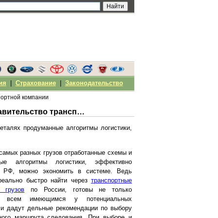
ия
|
Страхование
|
Законодательство
портной компании
Надежные грузоперевозки по РФ через представительство транспортной компании
еталях продуманные алгоритмы логистики,
самых разных грузов отработанные схемы и
ые алгоритмы логистики, эффективно
 РФ, можно экономить в системе. Ведь
реально быстро найти через
транспортные
 грузов
по России, готовы не только
по всем имеющимся у потенциальных
о и дадут дельные рекомендации по выбору
ного маршрута следования. При выборе и