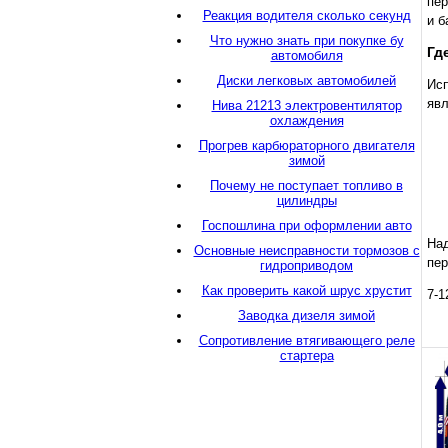
пер
Реакция водителя сколько секунд
и б
Что нужно знать при покупке бу
Гд
автомобиля
Диски легковых автомобилей
Ис
явл
Нива 21213 электровентилятор
охлаждения
Прогрев карбюраторного двигателя
зимой
Почему не поступает топливо в
цилиндры
Госпошлина при оформлении авто
На
Основные неисправности тормозов с
пер
гидроприводом
Как проверить какой шрус хрустит
7-1
Заводка дизеля зимой
Сопротивление втягивающего реле
стартера