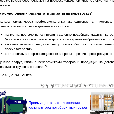
евозке грузов обеспечивают на профессиональном уровне логистику и 
агажом.
е можно онлайн рассчитать затраты на перевозку?
пользуя связь через профессиональных экспедиторов, для которых 
яется основной сферой деятельности можно:
прямо на портале исполнителя удаленно подобрать машину, кото
безопасного и оперативного маршрута по заранее выбранному и сог
заказать автопарк недорого на условиях быстрого и качественн
просчетом заявки;
согласовать все организационные вопросы через интернет ресурс, не
дежнее сотрудничать с перевозчиками товаров и продукции на догов
евозимых грузов в регионах РФ.
2-2022, 21:41 | Аниса
РўРµРјР°С‚РёС‡РµСЃРєР°СЏ РїРѕРґ
Преимущество использования
калькулятора негабаритных грузов