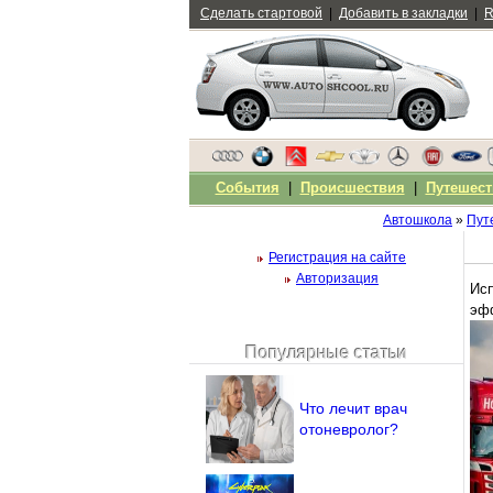
Сделать стартовой
|
Добавить в закладки
|
R
События
|
Происшествия
|
Путешест
Автошкола
»
Пут
Регистрация на сайте
Авторизация
Исп
эфф
Популярные статьи
Чужой компьютер
Напомнить пароль?
Что лечит врач
отоневролог?