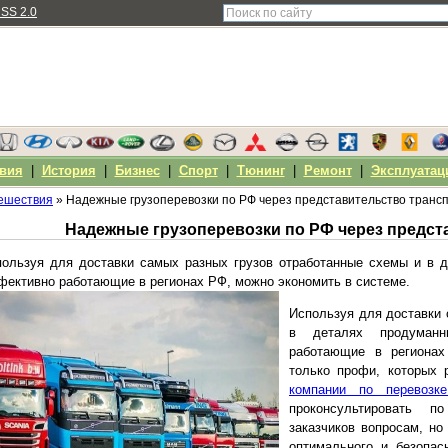
SS 2.0
вия
|
История
|
Бизнес
|
Спорт
|
Тюнинг
|
Ремонт
|
Эксплуатац
ешествия
» Надежные грузоперевозки по РФ через представительство транс
ользуя для доставки самых разных грузов отработанные схемы и в д
ективно работающие в регионах РФ, можно экономить в системе.
Используя для доставки 
в деталях продуманн
работающие в регионах
только профи, которых 
компании по перевозке
проконсультировать 
заказчиков вопросам, н
оптимального и безопас