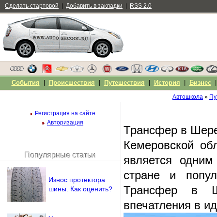
Сделать стартовой
|
Добавить в закладки
|
RSS 2.0
События
|
Происшествия
|
Путешествия
|
История
|
Бизнес
Автошкола
»
Пу
Регистрация на сайте
Авторизация
Трансфер в Шере
Кемеровской обл
Популярные статьи
является одним
Чужой компьютер
Напомнить пароль?
стране и попу
Износ протектора
Трансфер в Ш
шины. Как оценить?
впечатления в и