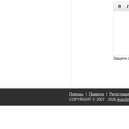
Защита о
Помощь
|
Правила
|
Регистрац
COPYRIGHT © 2007 - 2026
AutoSh