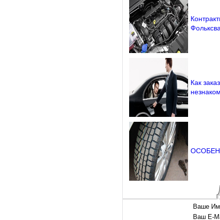
Контракт
Фольксва
Как зака
незнако
ОСОБЕН
Ваше Им
Ваш E-Ma