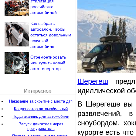
Утилизация
российских
автомобилей
Как выбрать
автосалон, чтобы
остаться довольным
покупкой
автомобиля
Отремонтировать
или купить новый
авто генератор
Шерегеш
предла
идиллической об
Интересное
Наказание за скрытие с места дтп
В Шерегеше вы 
Конденсатор автомобильный
развлечений, 
Подстаканник для автомобиля
сноубордом, хок
Запуск двигателя через
прикуриватель
курорте есть что