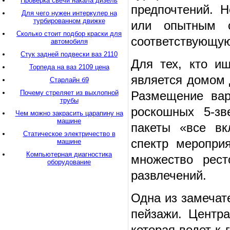
Проверка свечи накала дизель
предпочтений. Н
Для чего нужен интеркулер на
турбированном движке
или опытным с
Сколько стоит подбор краски для
соответствующую
автомобиля
Стук задней подвески ваз 2110
Для тех, кто и
Торпеда на ваз 2109 цена
является домом 
Старлайн б9
Почему стреляет из выхлопной
Размещение вар
трубы
роскошных 5-зв
Чем можно закрасить царапину на
машине
пакеты «все вк
Статическое электричество в
спектр мероприя
машине
Компьютерная диагностика
множество рес
оборудование
развлечений.
Одна из замечат
пейзажи. Центра
которая ведет к