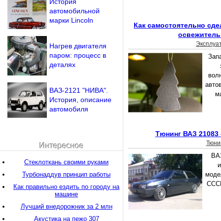
История
автомобильной
марки Lincoln
Как самостоятельно сд
освежитель
Эксплуа
Нагрев двигателя
паром: процесс в
Зап
деталях
вол
авто
ВАЗ-2121 "НИВА".
м
История, описание
автомобиля
Тюнинг ВАЗ 21083
Тюни
Интересное
ВА
Стеклоткань своими руками
и
Турбонаддув принцип работы
моде
СССР
Как правильно ездить по городу на
машине
Лучший внедорожник за 2 млн
Акустика на пежо 307