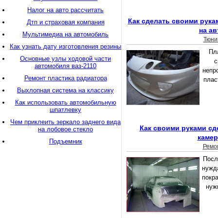
Налог на авто рассчитать
Как сделать своими рука
Дтп и страховая компания
на ав
Мультимедиа на автомобиль
Тюни
Как узнать дату изготовления резины
Пл
Основные узлы ходовой части
с
автомобиля ваз-2110
непро
Ремонт пластика радиатора
плас
Выхлопная система на классику
Как использовать автомобильную
шпатлевку
Чем приклеить зеркало заднего вида
Как своими руками сд
на лобовое стекло
камер
Подъемник
Ремо
Посл
нужда
покр
нуж