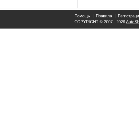
Помощь
|
Правила
|
Регистрац
COPYRIGHT © 2007 - 2026
AutoSh