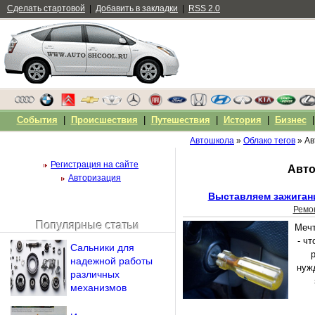
Сделать стартовой
|
Добавить в закладки
|
RSS 2.0
События
|
Происшествия
|
Путешествия
|
История
|
Бизнес
Автошкола
»
Облако тегов
» Ав
Регистрация на сайте
Авто
Авторизация
Выставляем зажиган
Ремо
Популярные статьи
Мечт
Чужой компьютер
- ч
Сальники для
Напомнить пароль?
надежной работы
нуж
различных
механизмов