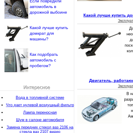
Если повредили
автомобиль в
дорожной выбоине
Какой лучше купить д
Эксплуа
Какой лучше купить
Д
домкрат для
нео
машины?
д
поск
кол
Как подобрать
автомобиль с
пробегом?
Двигатель, работаю
Эксплуа
Интересное
В н
Вода в топливной системе
разр
Что дает нулевой воздушный фильтр
то
н
Лампа переносная
Ам
Шум в салоне автомобиля
Замена передних стекол ваз 2106 на
стекла ваз 2107 видео