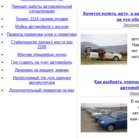
Принцип работы автомобильной
сигнализации
Хочется купить авто, а 
Тюнинг 2114 своими руками
на что об
Эксплуа
Мойка автомобиля с воском
Правила перевозки клеи и герметики
авт
Стабилизатор заднего моста ваз
Нав
2106
лет
Монтаж поршневых колец
нес
Где ставить на учет автомобиль
Дворники на машину зимние
Необходимый ток для зарядки
Как выбрать хорош
аккумулятора
автомо
Дополнительный генератор на ваз
Тюни
В н
ав
вам 