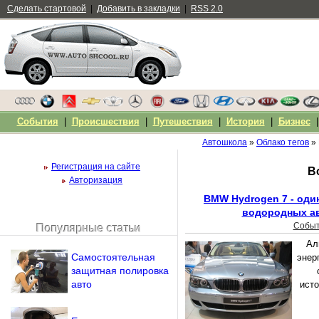
Сделать стартовой
|
Добавить в закладки
|
RSS 2.0
События
|
Происшествия
|
Путешествия
|
История
|
Бизнес
Автошкола
»
Облако тегов
» 
Регистрация на сайте
В
Авторизация
BMW Hydrogen 7 - оди
водородных а
Собы
Популярные статьи
Чужой компьютер
Ал
Напомнить пароль?
Самостоятельная
энер
защитная полировка
авто
исто