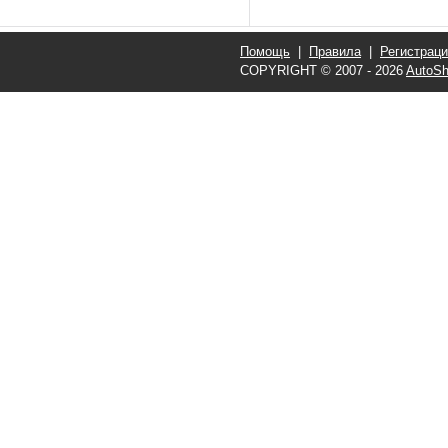
Помощь
|
Правила
|
Регистрац
COPYRIGHT © 2007 - 2026
AutoSh