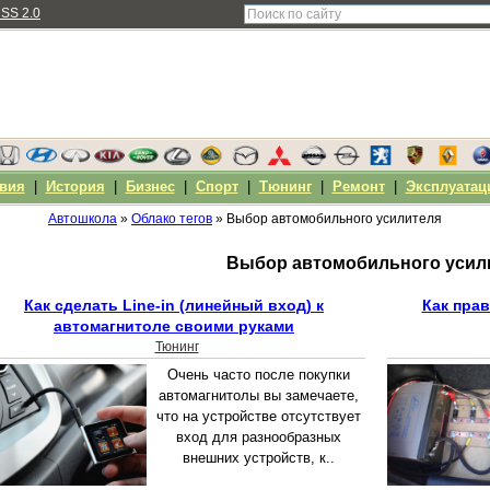
SS 2.0
вия
|
История
|
Бизнес
|
Спорт
|
Тюнинг
|
Ремонт
|
Эксплуатац
Автошкола
»
Облако тегов
» Выбор автомобильного усилителя
Выбор автомобильного усил
Как сделать Line-in (линейный вход) к
Как пра
автомагнитоле своими руками
Тюнинг
Очень часто после покупки
автомагнитолы вы замечаете,
что на устройстве отсутствует
вход для разнообразных
внешних устройств, к..