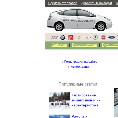
Сделать стартовой
|
Добавить в закладки
|
R
События
|
Происшествия
|
Путешест
Регистрация на сайте
Авторизация
Популярные статьи
Чужой компьютер
Напомнить пароль?
Тестирование
зимних шин и их
характеристика
Ремонт и