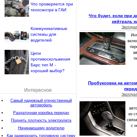
Что проверяется при
техосмотре в ГАИ
Что будет, если при 
нейтраль н
Эксплуа
Коммуникативные
системы для
Инт
водителей
вклю
пер
а
Цепи
п
противоскольжения
Барс тип М -
хороший выбор?
Пробуксовка на автом
перед
Интересное
Эксплуа
Самый надежный отечественный
автомобиль
авт
Раздаточная коробка передач
из с
связ
Поднять плотность электролита
с н
Начинающему водителю
Как разморозить топливную систему