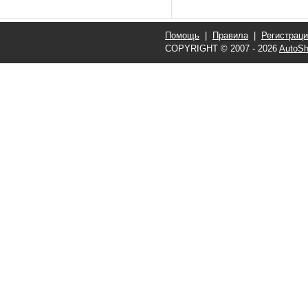
Помощь
|
Правила
|
Регистрац
COPYRIGHT © 2007 - 2026
AutoSh