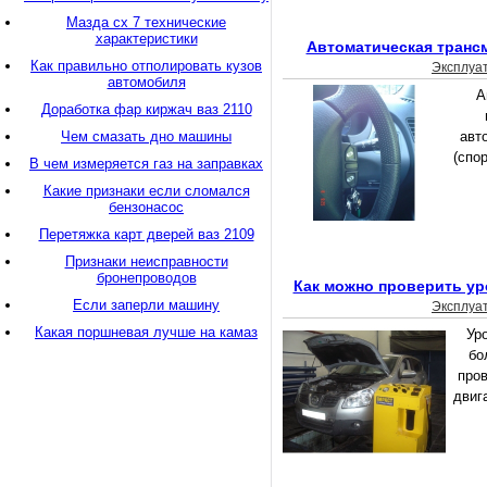
Мазда сх 7 технические
характеристики
Автоматическая транс
Как правильно отполировать кузов
Эксплуа
автомобиля
А
Доработка фар киржач ваз 2110
Чем смазать дно машины
авт
(спо
В чем измеряется газ на заправках
Какие признаки если сломался
бензонасос
Перетяжка карт дверей ваз 2109
Признаки неисправности
бронепроводов
Как можно проверить ур
Если заперли машину
Эксплуа
Какая поршневая лучше на камаз
Ур
бо
про
двиг