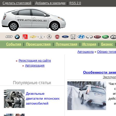
Сделать стартовой
|
Добавить в закладки
|
RSS 2.0
События
|
Происшествия
|
Путешествия
|
История
|
Бизнес
Автошкола
»
Облако тего
Регистрация на сайте
Авторизация
Особенности зим
Эксплуа
Популярные статьи
Част
Чужой компьютер
с
Напомнить пароль?
Дизельные
и
двигатели японских
дейс
автомобилей
и