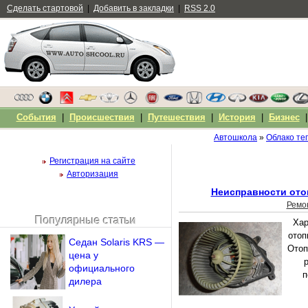
Сделать стартовой
|
Добавить в закладки
|
RSS 2.0
События
|
Происшествия
|
Путешествия
|
История
|
Бизнес
Автошкола
»
Облако те
Регистрация на сайте
Авторизация
Неисправности ото
Ремо
Популярные статьи
Хар
Чужой компьютер
отоп
Седан Solaris KRS —
Напомнить пароль?
Отоп
цена у
р
официального
п
дилера