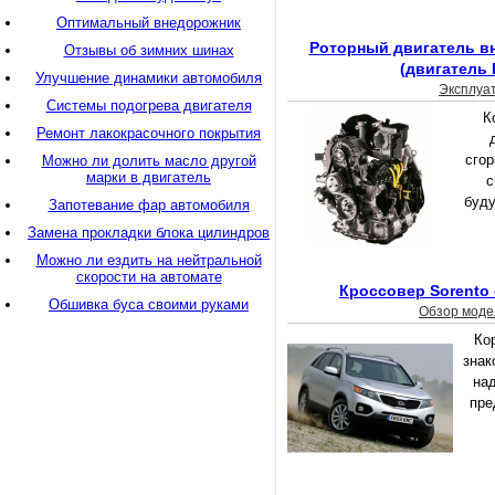
Оптимальный внедорожник
Роторный двигатель вн
Отзывы об зимних шинах
(двигатель 
Улучшение динамики автомобиля
Эксплуа
Системы подогрева двигателя
К
Ремонт лакокрасочного покрытия
сгор
Можно ли долить масло другой
марки в двигатель
с
буду
Запотевание фар автомобиля
Замена прокладки блока цилиндров
Можно ли ездить на нейтральной
скорости на автомате
Кроссовер Sorento 
Обшивка буса своими руками
Обзор моде
Ко
знак
над
пре