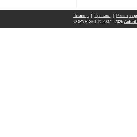
Помощь
|
Правила
|
Регистрац
COPYRIGHT © 2007 - 2026
AutoSh