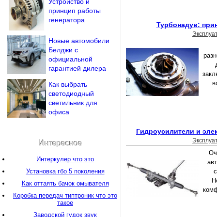
Устройство и
принцип работы
генератора
Турбонадув: при
Эксплуа
Новые автомобили
Белджи с
разн
официальной
гарантией дилера
закл
в
Как выбрать
светодиодный
светильник для
офиса
Гидроусилители и эле
Эксплуа
Интересное
Оч
Интеркулер что это
ав
Установка гбо 5 поколения
с
Н
Как оттаять бачок омывателя
комф
Коробка передач типтроник что это
такое
Заводской гудок звук