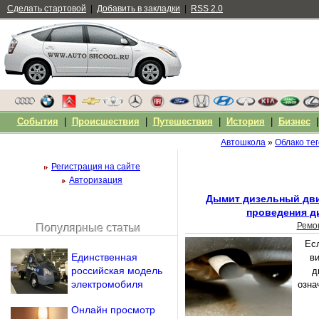
Сделать стартовой
|
Добавить в закладки
|
RSS 2.0
События
|
Происшествия
|
Путешествия
|
История
|
Бизнес
Автошкола
»
Облако тег
Регистрация на сайте
Авторизация
Дымит дизельный дви
проведения д
Ремо
Популярные статьи
Чужой компьютер
Ес
Напомнить пароль?
Единственная
ви
российская модель
д
электромобиля
озна
Онлайн просмотр