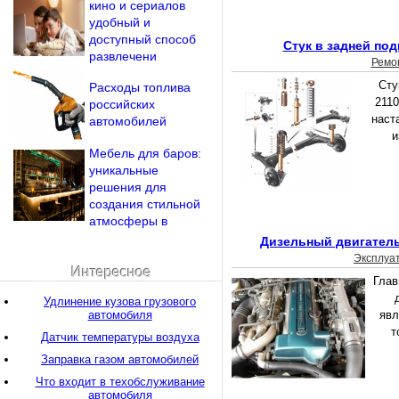
кино и сериалов
удобный и
доступный способ
Стук в задней под
развлечени
Ремо
Сту
Расходы топлива
2110
российских
наст
автомобилей
и
Мебель для баров:
уникальные
решения для
создания стильной
атмосферы в
Дизельный двигатель
Эксплуа
Интересное
Глав
Удлинение кузова грузового
автомобиля
явл
т
Датчик температуры воздуха
Заправка газом автомобилей
Что входит в техобслуживание
автомобиля