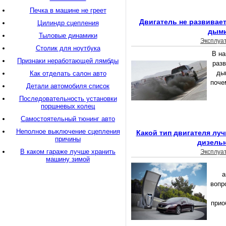
Печка в машине не греет
Двигатель не развивае
Цилиндр сцепления
дым
Тыловые динамики
Эксплуа
Столик для ноутбука
В на
Признаки неработающей лямбды
разв
ды
Как отделать салон авто
поче
Детали автомобиля список
Последовательность установки
поршневых колец
Самостоятельный тюнинг авто
Неполное выключение сцепления
Какой тип двигателя лу
причины
дизель
В каком гараже лучше хранить
Эксплуа
машину зимой
а
вопр
прио