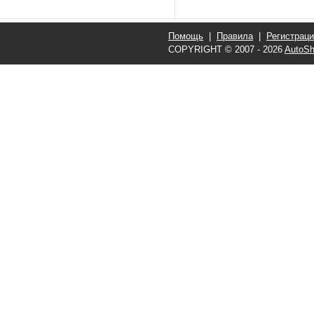
Помощь
|
Правила
|
Регистрац
COPYRIGHT © 2007 - 2026
AutoSh