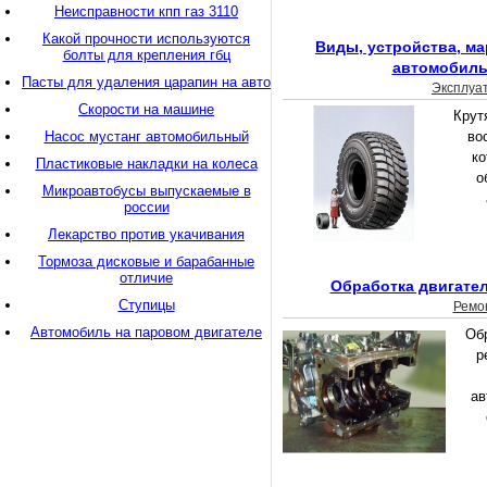
Неисправности кпп газ 3110
Какой прочности используются
Виды, устройства, ма
болты для крепления гбц
автомобил
Пасты для удаления царапин на авто
Эксплуа
Скорости на машине
Крут
Насос мустанг автомобильный
во
ко
Пластиковые накладки на колеса
о
Микроавтобусы выпускаемые в
россии
Лекарство против укачивания
Тормоза дисковые и барабанные
отличие
Обработка двигател
Ступицы
Ремо
Автомобиль на паровом двигателе
Обр
р
ав