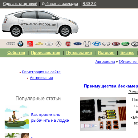
Сделать стартовой
|
Добавить в закладки
|
RSS 2.0
События
|
Происшествия
|
Путешествия
|
История
|
Бизнес
Автошкола
»
Облако тег
Регистрация на сайте
Авторизация
Преимущества бескамер
Ремо
Популярные статьи
Пр
Чужой компьютер
н
Напомнить пароль?
в
Как правильно
кам
рыбачить на лодке
ес