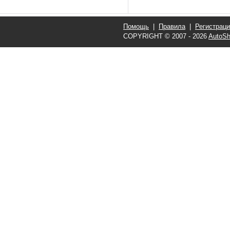
Помощь
|
Правила
|
Регистрац
COPYRIGHT © 2007 - 2026
AutoSh