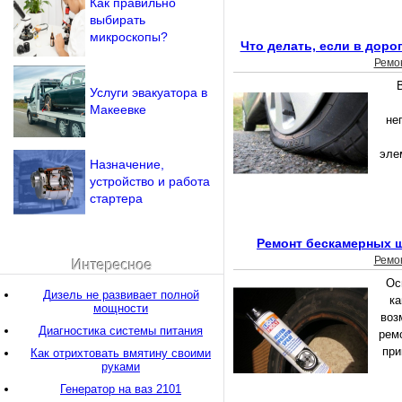
Как правильно
выбирать
микроскопы?
Что делать, если в доро
Ремо
Услуги эвакуатора в
Макеевке
не
эле
Назначение,
устройство и работа
стартера
Ремонт бескамерных 
Ремо
Интересное
Ос
Дизель не развивает полной
ка
мощности
воз
Диагностика системы питания
рем
при
Как отрихтовать вмятину своими
руками
Генератор на ваз 2101