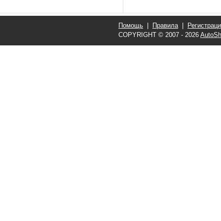
Помощь
|
Правила
|
Регистрац
COPYRIGHT © 2007 - 2026
AutoSh