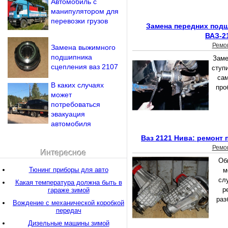
Автомобиль с
манипулятором для
перевозки грузов
Замена передних подш
ВАЗ-2
Ремо
Замена выжимного
подшипника
Заме
сцепления ваз 2107
ступ
сам
В каких случаях
про
может
потребоваться
эвакуация
автомобиля
Ваз 2121 Нива: ремонт 
Ремо
Интересное
Об
Тюнинг приборы для авто
м
сл
Какая температура должна быть в
р
гараже зимой
раз
Вождение с механической коробкой
передач
Дизельные машины зимой