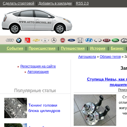
Сделать стартовой
|
Добавить в закладки
|
RSS 2.0
События
|
Происшествия
|
Путешествия
|
История
|
Бизнес
Автошкола
»
Облако тегов
» З
Регистрация на сайте
За
Авторизация
Ступица Нивы, как 
подшип
Ремо
Популярные статьи
Чужой компьютер
Ст
Напомнить пароль?
отли
Тюнинг головки
жигу
блока цилиндров
че