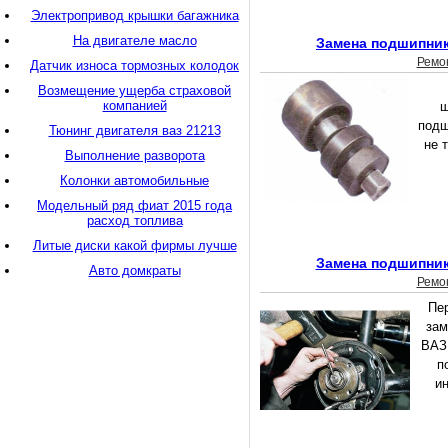
Электропривод крышки багажника
На двигателе масло
Замена подшипник
Ремо
Датчик износа тормозных колодок
Возмещение ущерба страховой
компанией
ш
подш
Тюнинг двигателя ваз 21213
не 
Выполнение разворота
Колонки автомобильные
Модельный ряд фиат 2015 года
расход топлива
Литые диски какой фирмы лучше
Замена подшипник
Авто домкраты
Ремо
Пер
зам
ВАЗ
п
ин