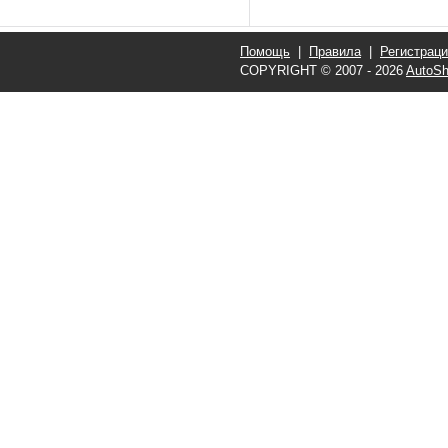
Помощь
|
Правила
|
Регистрац
COPYRIGHT © 2007 - 2026
AutoSh