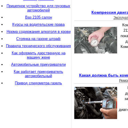
Прицепное устройство для грузовых
автомобилей
Компрессия двига
Ваз 2105 салон
Эксплуа
Курсы на водительские права
Ко
21
Норма содержания алкоголя в крови
пок
Стоянка на газоне штраф
д
Правила технического обслуживания
Комп
Как оформить дарственную на
машину жене
Автомобильные прикуриватели
Как работает прикуриватель
Какая должна быть ком
автомобильный
Ремо
Привод спидометра газель
д
з
диаг