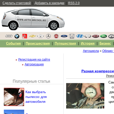
Сделать стартовой
|
Добавить в закладки
|
RSS 2.0
События
|
Происшествия
|
Путешествия
|
История
|
Бизнес
Автошкола
»
Облако 
Регистрация на сайте
Авторизация
Разная компресси
Ремо
Популярные статьи
Сам
Чужой компьютер
с
Напомнить пароль?
Как выбрать
дв
пылесос для
п
автомобиля
цил