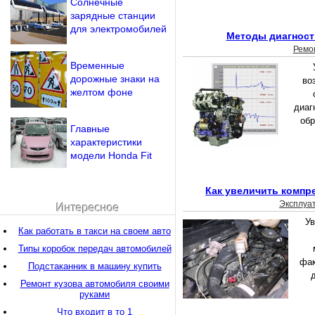
Солнечные
зарядные станции
для электромобилей
Методы диагност
Ремо
Временные
дорожные знаки на
во
желтом фоне
диаг
обр
Главные
характеристики
модели Honda Fit
Как увеличить компр
Эксплуа
Интересное
Ув
Как работать в такси на своем авто
Типы коробок передач автомобилей
фак
Подстаканник в машину купить
Ремонт кузова автомобиля своими
руками
Что входит в то 1