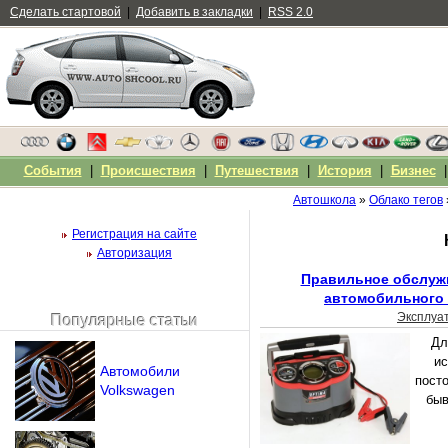
Сделать стартовой
|
Добавить в закладки
|
RSS 2.0
События
|
Происшествия
|
Путешествия
|
История
|
Бизнес
Автошкола
»
Облако тегов
Регистрация на сайте
Авторизация
Правильное обслужи
автомобильного 
Эксплуа
Популярные статьи
Чужой компьютер
Дл
Напомнить пароль?
и
Автомобили
пост
Volkswagen
быв