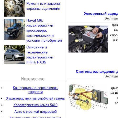
Ремонт или замена
корзины сцепления
Ускоренный заряд
Эксплуа
Haval M6:
характеристики
Для
кроссовера,
ба
комплектации и
спос
условия приобретен
в 
Описание и
технические
характеристики
Infiniti FX35
Система охлаждения д
Эксплуа
Интересное
Как правильно переключать
дви
скорости
на п
Характеристики автомобилей газель
э
Характеристика камаз 5410
Авто с жесткой подвеской