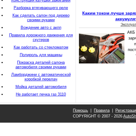
Конструкция катушки зажигания
Разборка втягивающего реле
Каким током лучше зар
Как сделать салон под дерево
аккумуля
своими руками
Эксплуа
Вождение авто с акпп
АКБ 
Правила дорожного движения для
зар
скутеров
Как работать со стекломатом
пост
Полироль для машины
Покраска деталей салона
автомобиля своими руками
Ламборджини с автоматической
коробкой перелач
Мойка деталей автомобиля
Не работает печка газ 3110
Помощь
|
Правила
|
Регистрац
COPYRIGHT © 2007 - 2026
AutoSh