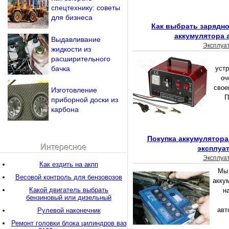
спецтехнику: советы
для бизнеса
Как выбрать зарядно
аккумулятора 
Выдавливание
Эксплуа
жидкости из
расширительного
бачка
устр
оч
свое
Изготовление
П
приборной доски из
карбона
Покупка аккумулятора 
Интересное
эксплуа
Эксплуа
Как ездить на акпп
Мы 
Весовой контроль для бензовозов
акку
Какой двигатель выбрать
н
бензиновый или дизельный
авт
Рулевой наконечник
Ремонт головки блока цилиндров ваз