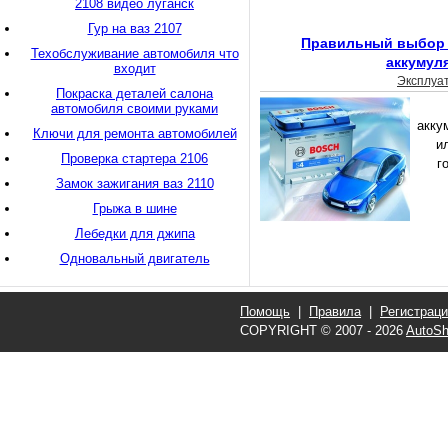
2108 видео луганск
Гур на ваз 2107
Правильный выбор 
Техобслуживание автомобиля что
аккумул
входит
Эксплуа
Покраска деталей салона
автомобиля своими руками
акку
Ключи для ремонта автомобилей
и
Проверка стартера 2106
г
Замок зажигания ваз 2110
Грыжа в шине
Лебедки для джипа
Одновальный двигатель
Помощь
|
Правила
|
Регистрац
COPYRIGHT © 2007 - 2026
AutoSh