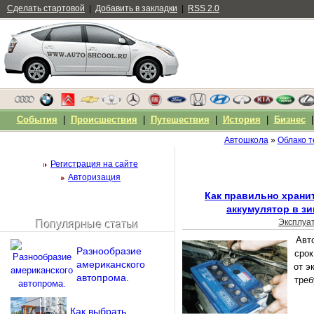
Сделать стартовой
|
Добавить в закладки
|
RSS 2.0
События
|
Происшествия
|
Путешествия
|
История
|
Бизнес
Автошкола
»
Облако т
Регистрация на сайте
Авторизация
Как правильно храни
аккумулятор в з
Эксплуа
Популярные статьи
Чужой компьютер
Авт
Напомнить пароль?
Разнообразие
срок
американского
от э
автопрома.
треб
Как выбрать