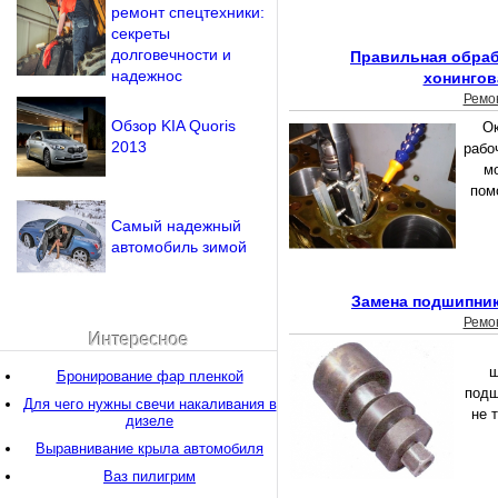
ремонт спецтехники:
секреты
долговечности и
Правильная обраб
надежнос
хонингов
Ремо
Обзор KIA Quoris
Ок
2013
рабо
м
пом
Самый надежный
автомобиль зимой
Замена подшипник
Ремо
Интересное
ш
Бронирование фар пленкой
подш
Для чего нужны свечи накаливания в
не 
дизеле
Выравнивание крыла автомобиля
Ваз пилигрим