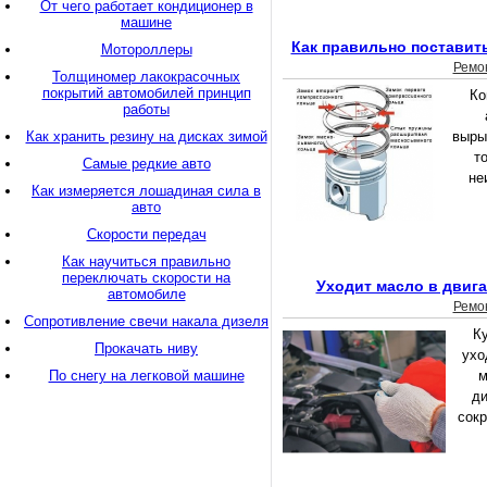
От чего работает кондиционер в
машине
Как правильно поставит
Мотороллеры
Ремо
Толщиномер лакокрасочных
покрытий автомобилей принцип
Ко
работы
Как хранить резину на дисках зимой
выры
т
Самые редкие авто
не
Как измеряется лошадиная сила в
авто
Скорости передач
Как научиться правильно
переключать скорости на
Уходит масло в двига
автомобиле
Ремо
Сопротивление свечи накала дизеля
К
Прокачать ниву
ухо
По снегу на легковой машине
м
ди
сокр