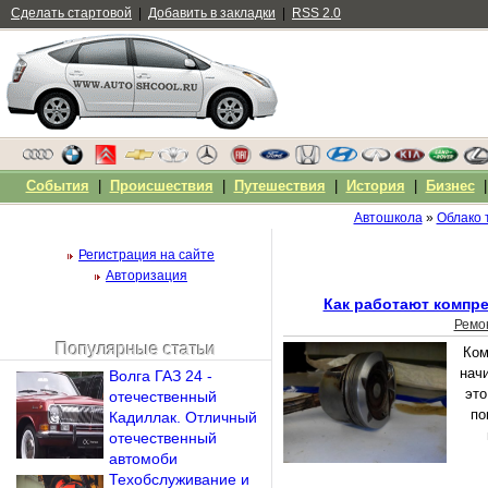
Сделать стартовой
|
Добавить в закладки
|
RSS 2.0
События
|
Происшествия
|
Путешествия
|
История
|
Бизнес
Автошкола
»
Облако 
Регистрация на сайте
Авторизация
Как работают компр
Ремо
Популярные статьи
Ком
Чужой компьютер
нач
Волга ГАЗ 24 -
Напомнить пароль?
это
отечественный
по
Кадиллак. Отличный
отечественный
автомоби
Техобслуживание и