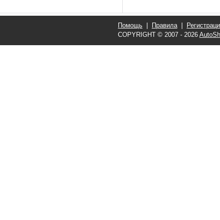
Помощь
|
Правила
|
Регистрац
COPYRIGHT © 2007 - 2026
AutoSh