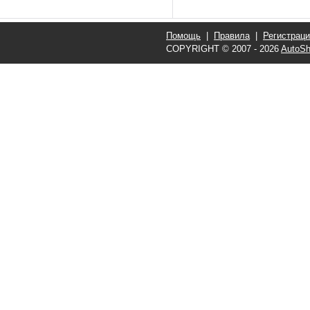
Помощь
|
Правила
|
Регистрац
COPYRIGHT © 2007 - 2026
AutoSh