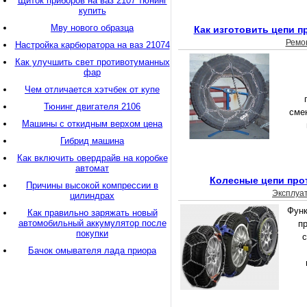
Щиток приборов на ваз 2107 тюнинг
купить
Мву нового образца
Как изготовить цепи 
Ремо
Настройка карбюратора на ваз 21074
Как улучшить свет противотуманных
фар
Чем отличается хэтчбек от купе
Тюнинг двигателя 2106
смен
Машины с откидным верхом цена
Гибрид машина
Как включить овердрайв на коробке
автомат
Колесные цепи про
Причины высокой компрессии в
Эксплуа
цилиндрах
Функ
Как правильно заряжать новый
автомобильный аккумулятор после
п
покупки
Бачок омывателя лада приора