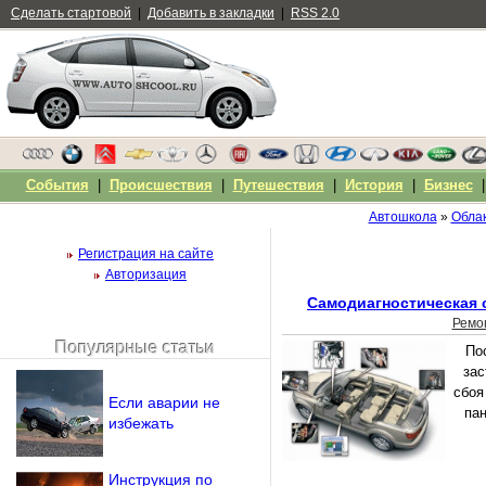
Сделать стартовой
|
Добавить в закладки
|
RSS 2.0
События
|
Происшествия
|
Путешествия
|
История
|
Бизнес
Автошкола
»
Облак
Регистрация на сайте
Авторизация
Самодиагностическая с
Ремо
Популярные статьи
По
Чужой компьютер
зас
Напомнить пароль?
сбоя
Если аварии не
пан
избежать
Инструкция по