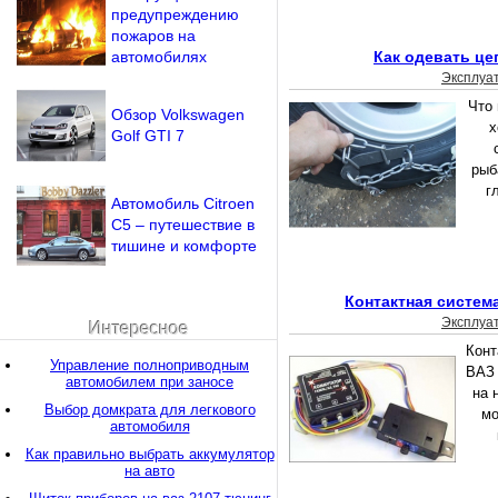
предупреждению
пожаров на
автомобилях
Как одевать це
Эксплуа
Что
Обзор Volkswagen
х
Golf GTI 7
рыб
г
Автомобиль Citroen
C5 – путешествие в
тишине и комфорте
Контактная систем
Эксплуа
Интересное
Конт
Управление полноприводным
ВАЗ 
автомобилем при заносе
на 
Выбор домкрата для легкового
мо
автомобиля
Как правильно выбрать аккумулятор
на авто