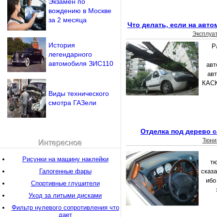
Экзамен по
вождению в Москве
за 2 месяца
Что делать, если на авт
Эксплуа
История
Р
легендарного
автомобиля ЗИС110
авт
ав
КАСК
Виды технического
смотра ГАЗели
Отделка под дерево 
Тюни
Интересное
Рисунки на машину наклейки
тю
Галогенные фары
сказа
ибо
Спортивные глушители
Уход за литыми дисками
Фильтр нулевого сопротивления что
дает