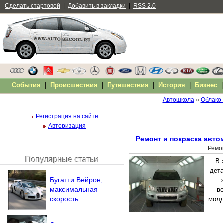
Сделать стартовой
|
Добавить в закладки
|
RSS 2.0
События
|
Происшествия
|
Путешествия
|
История
|
Бизнес
Автошкола
»
Облако 
Регистрация на сайте
Авторизация
Ремонт и покраска авто
Ремо
Популярные статьи
В 
Чужой компьютер
дета
Напомнить пароль?
Бугатти Вейрон,
максимальная
в
скорость
молд