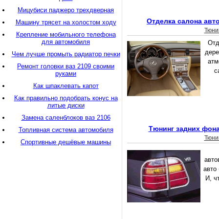
Мицубиси паджеро трехдверная
Отделка салона авт
Машину трясет на холостом ходу
Тюни
Крепление мобильного телефона
для автомобиля
Отд
дере
Чем лучше промыть радиатор печки
атм
Ремонт головки ваз 2109 своими
с
руками
Как шпаклевать капот
Как правильно подобрать конус на
литые диски
Замена саленблоков ваз 2106
Тюнинг задних фон
Топливная система автомобиля
Тюни
Спортивные дешёвые машины
авто
авто 
И, ч