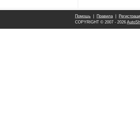
Помощь
|
Правила
|
Регистрац
COPYRIGHT © 2007 - 2026
AutoSh