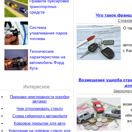
Правила буксировки
транспортных
средств
Что такое франш
Страхов
Система
О та
улавливания паров
топлива
авто
с Ка
Технические
характеристики на
автомобиль Форд
Куга
Возмещение ущерба стра
дтп
Интересное
Законодат
Признаки неисправности коробки
автомат
возм
Чем отполировать стекло
обя
Схема гибридного автомобиля
вл
Ковровое покрытие для авто
Крепление на лобовое стекло для