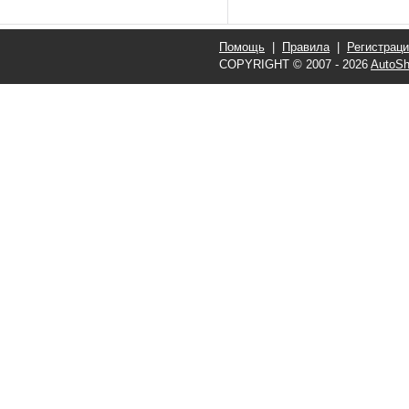
Помощь
|
Правила
|
Регистрац
COPYRIGHT © 2007 - 2026
AutoSh