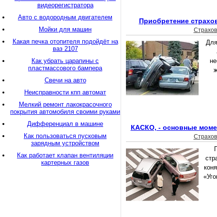
видеорегистратора
Авто с водородным двигателем
Приобретение страхо
Мойки для машин
Страхов
Какая печка отопителя подойдёт на
Для
ваз 2107
Как убрать царапины с
не
пластмассового бампера
ж
Свечи на авто
Неисправности кпп автомат
Мелкий ремонт лакокрасочного
покрытия автомобиля своими руками
Дифференциал в машине
КАСКО, - основные моме
Как пользоваться пусковым
Страхов
зарядным устройством
Как работает клапан вентиляции
стр
картерных газов
кон
«Уго