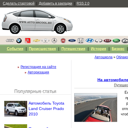
Сделать стартовой
|
Добавить в закладки
|
RSS 2.0
События
|
Происшествия
|
Путешествия
|
История
|
Бизнес
Автошкола
»
Облако
Регистрация на сайте
Авторизация
На автомобиле
Путешес
Популярные статьи
Е
Чужой компьютер
п
Напомнить пароль?
Автомобиль Toyota
Land Cruiser Prado
отп
2010
что