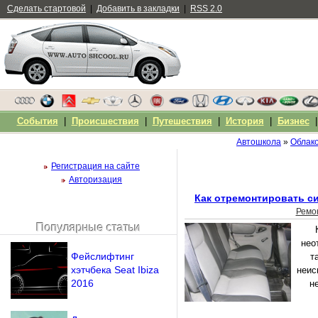
Сделать стартовой
|
Добавить в закладки
|
RSS 2.0
События
|
Происшествия
|
Путешествия
|
История
|
Бизнес
Автошкола
»
Облако
Регистрация на сайте
Авторизация
Как отремонтировать с
Ремо
Популярные статьи
Чужой компьютер
нео
Напомнить пароль?
Фейслифтинг
т
хэтчбека Seat Ibiza
неис
2016
н