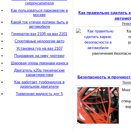
гидроусилителя
Как пользоваться паркоматом в
Как правильно сделать к
москве
автомо
Какой ток утечки должен быть в
Ремо
автомобиле
Ка
Генератор ваз 2108 на ваз 2101
о
Спортивные недорогие авто
р
Установка гур на ваз 2107
увеличения безопасн
Подрамник на ниву чертежи
Шаровая опора признаки износа
Двигатель к20а технические
характеристики
Безопасность и прочност
Как работает турбонаддув в
Тюни
дизельном двигателе
Мног
Тормозная жидкость дот 5
специ
ви