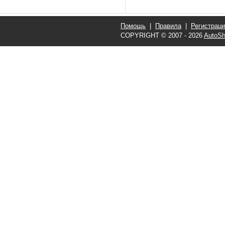
Помощь
|
Правила
|
Регистрац
COPYRIGHT © 2007 - 2026
AutoSh