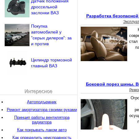
Датчик положения
дроссельной
заслонки ВАЗ
Разработка безопасной
Эксплуа
Покупка
автомобилей у
совр
"серых дилеров": за
стал
и против
п
Цилиндр тормозной
главный ВАЗ
Боковой порез шины. В
Ремо
Интересное
Огр
Автоподъемник
Ремонт амортизатора своими руками
ре
осущ
Принцип работы вентилятора
радиатора
Как покрывать лаком авто
Как определить неисправность