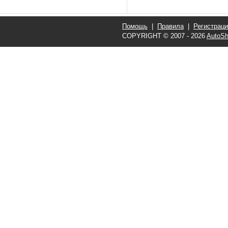
Помощь
|
Правила
|
Регистрац
COPYRIGHT © 2007 - 2026
AutoSh