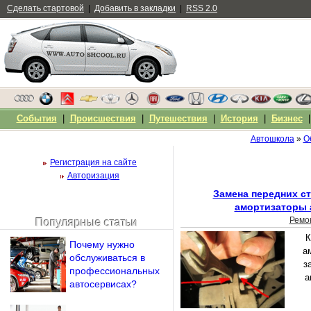
Сделать стартовой
|
Добавить в закладки
|
RSS 2.0
События
|
Происшествия
|
Путешествия
|
История
|
Бизнес
Автошкола
»
О
Регистрация на сайте
Авторизация
Замена передних ст
амортизаторы 
Ремо
Популярные статьи
Чужой компьютер
К
Почему нужно
Напомнить пароль?
а
обслуживаться в
з
профессиональных
а
автосервисах?