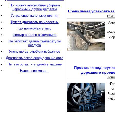
Полировка автомобиля убираем
царапины и другие дефекты
Правильная установка г
Устранение маленьких вмятин
Ремо
Трясет двигатель на холостых
Амо
Как прикуривать авто
обес
Фильтр в салон автомобиля
и с
Не работает датчик температуры
воздуха
Японские автомобили избранное
Диагностическое оборудование авто
Нельзя оставлять детей в машине
Проставки под пружи
Нанесение мовиля
дорожного просве
Тюни
Гл
ма
Час
ямы,