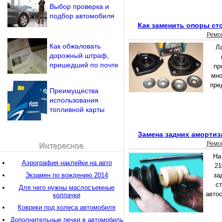
Выбор проверка и
подбор автомобиля
Как заменить опоры ст
Ремо
Как обжаловать
Ла
дорожный штраф,
пришедший по почте
пр
мно
пре
Преимущества
использования
топливной карты
Замена задних амортиз
Ремо
Интересное
На
Аэрография наклейки на авто
21
Экзамен по вождению 2014
за
ст
Для чего нужны маслосъемные
автос
колпачки
Коврики под колеса автомобиля
Дополнительные печки в автомобиль