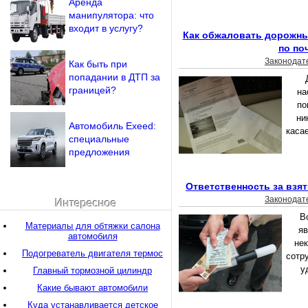
Аренда
манипулятора: что
входит в услугу?
Как обжаловать дорожн
по по
Законодат
Как быть при
попадании в ДТП за
границей?
на
по
ни
Автомобиль Exeed:
каса
специальные
предложения
Ответственность за взя
Законодат
Интересное
В
Материалы для обтяжки салона
яв
автомобиля
не
Подогреватель двигателя термос
сотр
у
Главный тормозной цилиндр
Какие бывают автомобили
Куда устанавливается детское