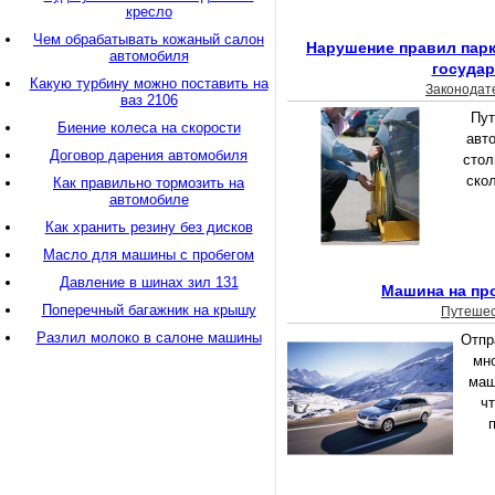
кресло
Чем обрабатывать кожаный салон
Нарушение правил парк
автомобиля
государ
Какую турбину можно поставить на
Законодат
ваз 2106
Пут
Биение колеса на скорости
авт
Договор дарения автомобиля
стол
скол
Как правильно тормозить на
автомобиле
Как хранить резину без дисков
Масло для машины с пробегом
Давление в шинах зил 131
Машина на пр
Поперечный багажник на крышу
Путешес
Разлил молоко в салоне машины
Отпр
мно
маш
чт