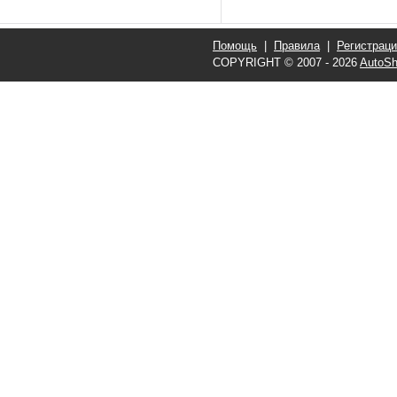
Помощь
|
Правила
|
Регистрац
COPYRIGHT © 2007 - 2026
AutoSh