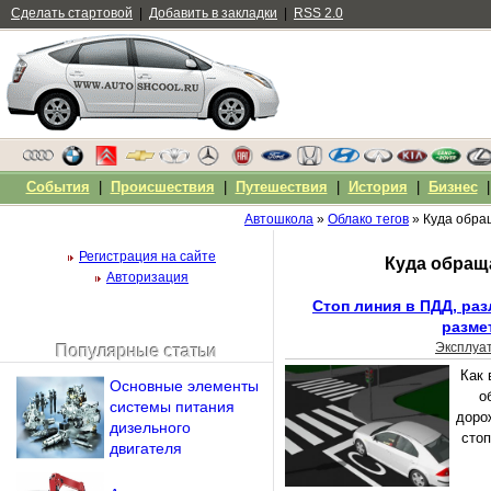
Сделать стартовой
|
Добавить в закладки
|
RSS 2.0
События
|
Происшествия
|
Путешествия
|
История
|
Бизнес
Автошкола
»
Облако тегов
» Куда обра
Регистрация на сайте
Куда обращ
Авторизация
Стоп линия в ПДД, раз
разме
Эксплуа
Популярные статьи
Чужой компьютер
Как 
Основные элементы
Напомнить пароль?
о
системы питания
доро
дизельного
стоп
двигателя