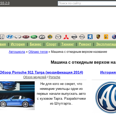
SS 2.0
вия
|
История
|
Бизнес
|
Спорт
|
Тюнинг
|
Ремонт
|
Эксплуатац
Автошкола
»
Облако тегов
» Машина с откидным верхом название
Машина с откидным верхом на
Обзор Porsche 911 Targa (модификация 2014)
История
Обзор моделей
/
Porsche
Ни для кого не секрет, что
немецкие умельцы одни из
первых начали выпускать авто
с кузовом Тарга. Разработчики
из Штутгарта..