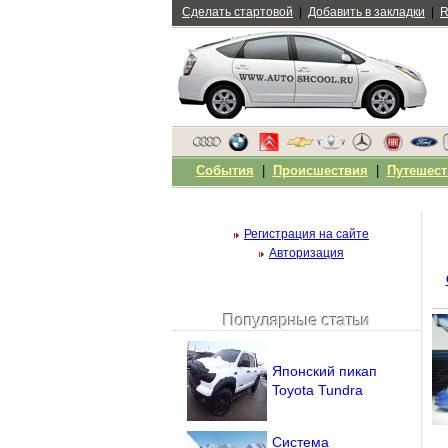
Сделать стартовой
|
Добавить в закладки
|
R
События
|
Происшествия
|
Путешест
Регистрация на сайте
Авторизация
Популярные статьи
Чужой компьютер
Напомнить пароль?
Японский пикап
Toyota Tundra
Система