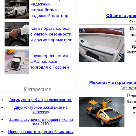
надежный
автомобиль и
надежный партнер
Обшивка двер
Тюни
Как выбрать колеса
Мн
с учетом сезонности
вл
и других параметров
а
п
неиз
Грузоперевозки из/в
ОАЭ: морская
торговля с Россией
Механизм открытия и
Эксплуа
Интересное
Редк
Аккумулятор быстро разряжается
без 
Двухконтурное зажигание на
н
классику
п
Замена ступичного подшипника на
ваз 2110
Неисправности тормозной системы