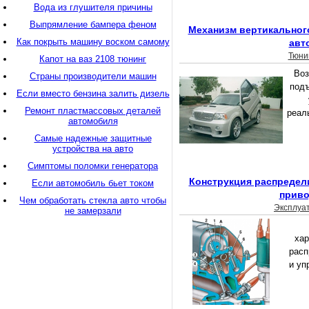
Вода из глушителя причины
Выпрямление бампера феном
Механизм вертикальног
Как покрыть машину воском самому
авт
Тюни
Капот на ваз 2108 тюнинг
Воз
Страны производители машин
подъ
Если вместо бензина залить дизель
Ремонт пластмассовых деталей
реал
автомобиля
Самые надежные защитные
устройства на авто
Симптомы поломки генератора
Конструкция распредел
Если автомобиль бьет током
прив
Чем обработать стекла авто чтобы
Эксплуа
не замерзали
хар
расп
и уп