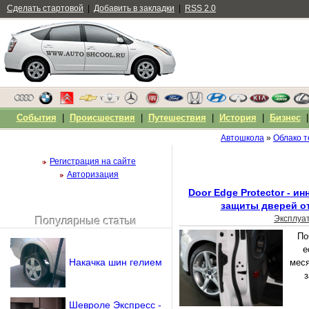
Сделать стартовой
|
Добавить в закладки
|
RSS 2.0
События
|
Происшествия
|
Путешествия
|
История
|
Бизнес
Автошкола
»
Облако т
Регистрация на сайте
Авторизация
Door Edge Protector - и
защиты дверей о
Эксплуа
Популярные статьи
Чужой компьютер
По
Напомнить пароль?
е
Накачка шин гелием
меся
з
Шевроле Экспресс -