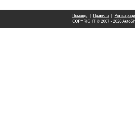
Помощь
|
Правила
|
Регистрац
COPYRIGHT © 2007 - 2026
AutoSh