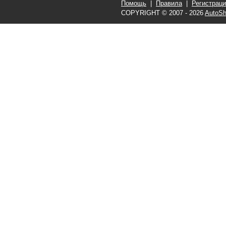
Помощь
|
Правила
|
Регистрац
COPYRIGHT © 2007 - 2026
AutoSh