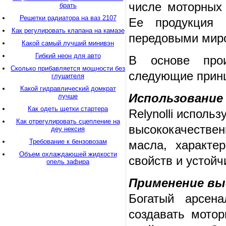
числе моторных 
брать
Решетки радиатора на ваз 2107
Ее продукция 
Как регулировать клапана на камазе
передовыми миро
Какой самый лучший минивэн
Гибкий неон для авто
В основе прои
Сколько прибавляется мощности без
следующие прин
глушителя
Какой гидравлический домкрат
Использование
лучше
Как одеть щетки стартера
Relynolli исполь
Как отрегулировать сцепление на
высококачестве
деу нексия
Требование к бензовозам
масла, характе
Объем охлаждающей жидкости
свойств и устойч
опель зафира
Применение вы
Богатый арсена
создавать мото