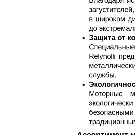
Благодаря и
загустителей
в широком ди
до экстремал
Защита от к
Специальные
Relynolli пр
металличес
службы.
Экологично
Моторные м
экологическ
безопасным
традиционны
Ассортимент м