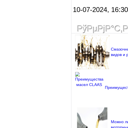
10-07-2024, 16:30 
РўРµРјР°С‚
Смазочн
видов и 
Преимущест
Можно л
моторны