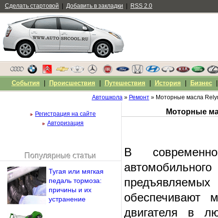
Сделать стартовой
|
Добавить в закладки
|
RSS 2.0
События
|
Происшествия
|
Путешествия
|
История
|
Бизнес
Автошкола
»
Ремонт
» Моторные масла Relyn
Регистрация на сайте
Авторизация
В современн
Популярные статьи
Чужой компьютер
автомобильного
Тугая или мягкая
Напомнить пароль?
предъявляемых 
педаль тормоза:
причины и их
обеспечивают 
устранение
двигателя в лю