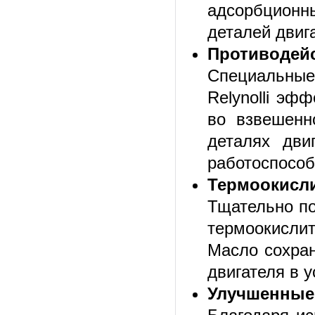
адсорбционн
деталей двиг
Противодейс
Специальные
Relynolli эф
во взвешенн
деталях дви
работоспособ
Термоокисл
Тщательно по
термоокислит
Масло сохран
двигателя в 
Улучшенные 