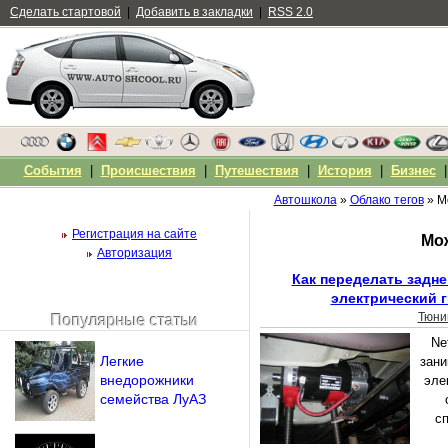
Сделать стартовой
|
Добавить в закладки
|
RSS 2.0
События
|
Происшествия
|
Путешествия
|
История
|
Бизнес
Автошкола
»
Облако тегов
» М
Регистрация на сайте
Мож
Авторизация
Как переделать задн
электрический г
Тюни
Популярные статьи
Чужой компьютер
Ne
Напомнить пароль?
Легкие
зан
внедорожники
эле
семейства ЛуАЗ
с