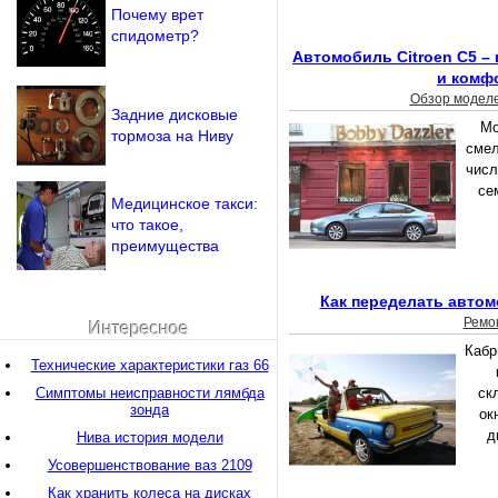
Почему врет
спидометр?
Автомобиль Citroen C5 –
и комф
Обзор модел
Задние дисковые
Мо
тормоза на Ниву
смел
числ
се
Медицинское такси:
что такое,
преимущества
Как переделать автом
Ремо
Интересное
Кабр
Технические характеристики газ 66
Симптомы неисправности лямбда
ск
зонда
ок
д
Нива история модели
Усовершенствование ваз 2109
Как хранить колеса на дисках