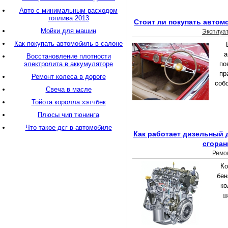
Авто с минимальным расходом
топлива 2013
Стоит ли покупать автом
Мойки для машин
Эксплуа
Как покупать автомобиль в салоне
а
Восстановление плотности
электролита в аккумуляторе
по
пр
Ремонт колеса в дороге
собо
Свеча в масле
Тойота королла хэтчбек
Плюсы чип тюнинга
Что такое дсг в автомобиле
Как работает дизельный 
сгоран
Ремо
Ко
бен
ко
ш