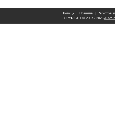
Помощь
|
Правила
|
Регистрац
COPYRIGHT © 2007 - 2026
AutoSh