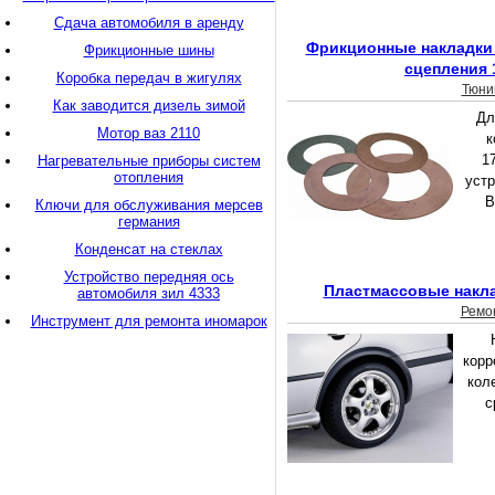
Сдача автомобиля в аренду
Фрикционные накладки 
Фрикционные шины
сцепления 
Коробка передач в жигулях
Тюни
Как заводится дизель зимой
Дл
Мотор ваз 2110
к
1
Нагревательные приборы систем
отопления
устр
В
Ключи для обслуживания мерсев
германия
Конденсат на стеклах
Устройство передняя ось
Пластмассовые накла
автомобиля зил 4333
Ремо
Инструмент для ремонта иномарок
корр
кол
с