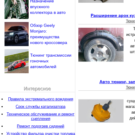
Назначение
впускного
коллектора в авто
Расширение арок ку
Тюни
Обзор Geely
Т
Monjaro:
истр
преимущества
нового кроссовера
ав
шт
Тюнинг трансмиссии
гоночных
автомобилей
Авто тюнинг, за
Тюни
Интересное
Правила экстремального вождения
сущ
Срок службы катализатора
мага
а
Техническое обслуживание и ремонт
де
сцепления
Ремонт подогрев сидений
Устройство фильтра очистки топлива