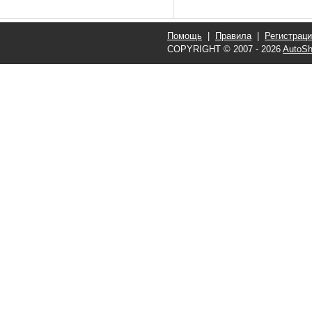
Помощь
|
Правила
|
Регистрац
COPYRIGHT © 2007 - 2026
AutoSh