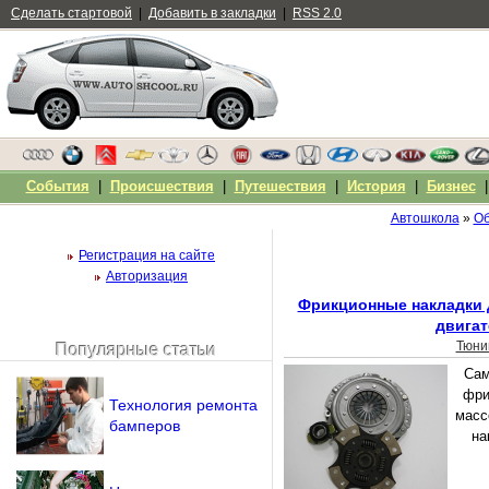
Сделать стартовой
|
Добавить в закладки
|
RSS 2.0
События
|
Происшествия
|
Путешествия
|
История
|
Бизнес
Автошкола
»
Об
Регистрация на сайте
Авторизация
Фрикционные накладки 
двигат
Тюни
Популярные статьи
Чужой компьютер
Сам
Напомнить пароль?
фри
Технология ремонта
масс
бамперов
на