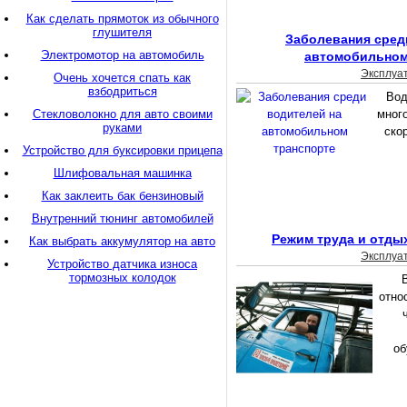
Как сделать прямоток из обычного
глушителя
Заболевания сред
Электромотор на автомобиль
автомобильном
Эксплуа
Очень хочется спать как
взбодриться
Вод
Стекловолокно для авто своими
много
руками
ско
Устройство для буксировки прицепа
Шлифовальная машинка
Как заклеить бак бензиновый
Внутренний тюнинг автомобилей
Режим труда и отды
Как выбрать аккумулятор на авто
Эксплуа
Устройство датчика износа
тормозных колодок
отно
об