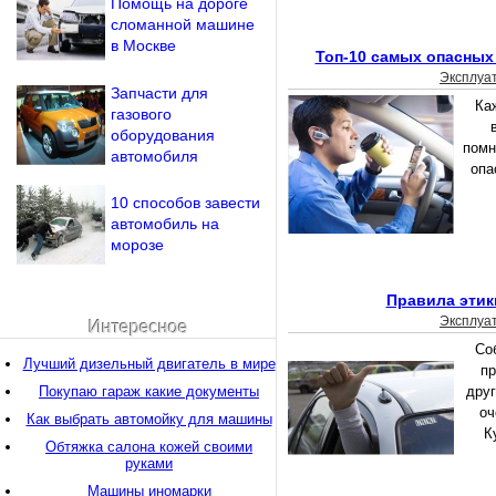
Помощь на дороге
сломанной машине
в Москве
Топ-10 самых опасных
Эксплуа
Запчасти для
Ка
газового
оборудования
помн
автомобиля
опа
10 способов завести
автомобиль на
морозе
Правила этик
Эксплуа
Интересное
Со
Лучший дизельный двигатель в мире
пр
Покупаю гараж какие документы
друг
оч
Как выбрать автомойку для машины
К
Обтяжка салона кожей своими
руками
Машины иномарки