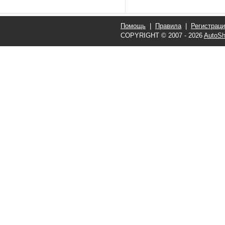
Помощь
|
Правила
|
Регистрац
COPYRIGHT © 2007 - 2026
AutoSh