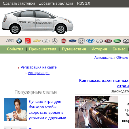
Сделать стартовой
|
Добавить в закладки
|
RSS 2.0
События
|
Происшествия
|
Путешествия
|
История
|
Бизнес
Автошкола
»
Облако 
Регистрация на сайте
Авторизация
Как наказывают пьяных
стран
Законодат
Популярные статьи
Чужой компьютер
Лучшие игры для
Напомнить пароль?
бункера чтобы
пр
скоротать время в
В
укрытии с друзьями
впе