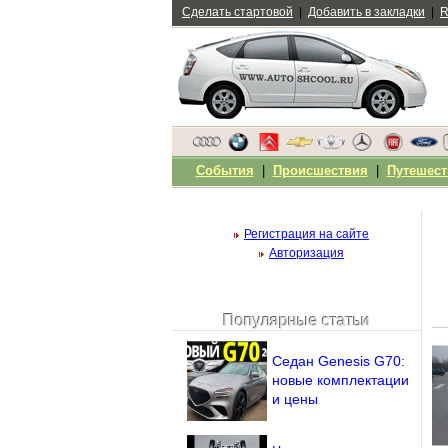
Сделать стартовой
|
Добавить в закладки
|
R
События
|
Происшествия
|
Путешест
Регистрация на сайте
Авторизация
Популярные статьи
Чужой компьютер
Напомнить пароль?
Седан Genesis G70:
новые комплектации
и цены