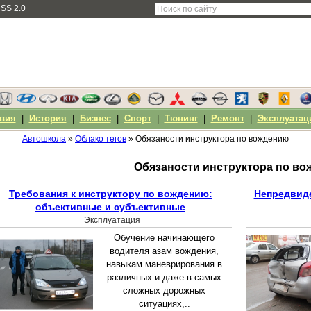
SS 2.0
вия
|
История
|
Бизнес
|
Спорт
|
Тюнинг
|
Ремонт
|
Эксплуатац
Автошкола
»
Облако тегов
» Обязаности инструктора по вождению
Обязаности инструктора по в
Требования к инструктору по вождению:
Непредвиде
объективные и субъективные
Эксплуатация
Обучение начинающего
водителя азам вождения,
навыкам маневрирования в
различных и даже в самых
сложных дорожных
ситуациях,..