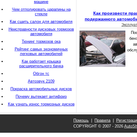
машине
Чем отполировать царапины на
Как произвести пр
стекле
подержанного автомоби
Как сшить салон для автомобиля
Эксплуа
Неисправности дисковых тормозов
Пос
автомобиля
бен
Тюнинг тормозов ока
ав
Рейтинг самых экономичных
обсл
легковых автомобилей
Как работает крышка
расширительного бачка
Обгон тс
Автозвук 2109
Покраска автомобильных дисков
Почему вытекает антифриз
Как узнать износ тормозных дисков
Помощь
|
Правила
|
Регистрац
COPYRIGHT © 2007 - 2026
AutoSh