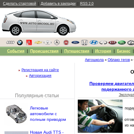
Сделать стартовой
|
Добавить в закладки
|
RSS 2.0
События
|
Происшествия
|
Путешествия
|
История
|
Бизнес
Автошкола
»
Облако тегов
» 
Регистрация на сайте
О
Авторизация
Проверяем двигател
подержанного 
Эксплуа
Популярные статьи
Чужой компьютер
Напомнить пароль?
Легковые
поде
автомобили с
полным приводом
отго
из н
Новая Audi TTS -