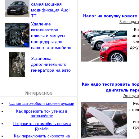
самая мощная
модификация Audi
TT
Налог на покупку нового
Законодат
Удаление
катализатора:
Ко
плюсы и минусы
авт
процедуры для
сл
вашего автомобиля
доку
Установка
дополнительного
генератора на авто
Как надо тестировать п
двигатель пер
Интересное
Эксплуа
Салон автомобиля своими руками
Ес
стол
Как проверить ток утечки в
автомобиле
инт
Покрасить автомобиль своими
пр
руками
Как переключать скоростя на