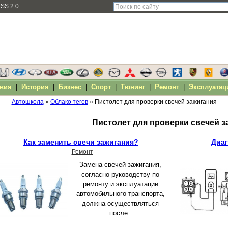
SS 2.0
вия
|
История
|
Бизнес
|
Спорт
|
Тюнинг
|
Ремонт
|
Эксплуатац
Автошкола
»
Облако тегов
» Пистолет для проверки свечей зажигания
Пистолет для проверки свечей з
Как заменить свечи зажигания?
Диаг
Ремонт
Замена свечей зажигания,
согласно руководству по
ремонту и эксплуатации
автомобильного транспорта,
должна осуществляться
после..