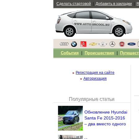
Сделать стартовой
|
Добавить в закладки
|
R
События
|
Происшествия
|
Путешест
Регистрация на сайте
Авторизация
Популярные статьи
Чужой компьютер
Напомнить пароль?
Обновление Hyundai
Santa Fe 2015-2016
– два вместо одного