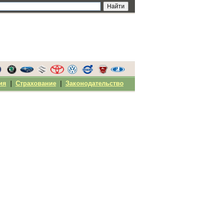
ия
|
Страхование
|
Законодательство