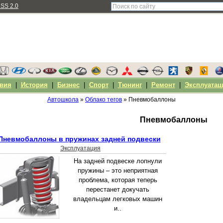
SS 2.0
вия
|
История
|
Бизнес
|
Спорт
|
Тюнинг
|
Ремонт
|
Эксплуатац
Автошкола
»
Облако тегов
» Пневмобаллоны
Пневмобаллоны
Пневмобаллоны в пружинах задней подвески
Эксплуатация
На задней подвеске лопнули
пружины – это неприятная
проблема, которая теперь
перестанет докучать
владельцам легковых машин
и..