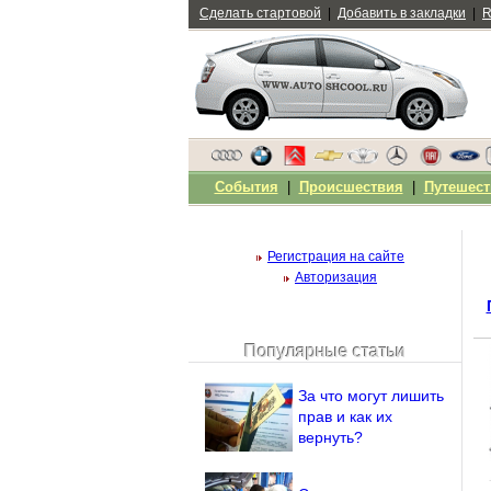
Сделать стартовой
|
Добавить в закладки
|
R
События
|
Происшествия
|
Путешест
Регистрация на сайте
Авторизация
Популярные статьи
Чужой компьютер
Напомнить пароль?
За что могут лишить
прав и как их
вернуть?