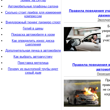
Тюнинг на скутер
Автомобильные плафоны салона
Правила поведения уч
Сколько стоит прибор для измерения
движе
компрессии
Эксплуа
Внедорожный тюнинг паджеро спорт
Б
Гелий в шины
увер
Покраска автомобиля в хром
до
учас
Как определить износ диска
сцепления
Дополнительная печка в автомобиле
Как выбрать автоакустику
Приставка метелица
Правила поведения в
Почему из выхлопной трубы идет
автомо
сизый дым
Происше
Пр
прав
не с
ког