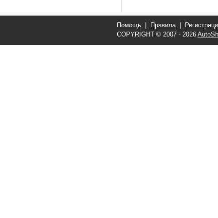
Помощь
|
Правила
|
Регистрац
COPYRIGHT © 2007 - 2026
AutoSh