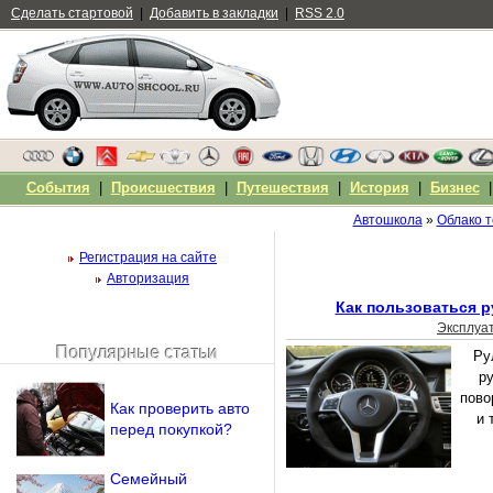
Сделать стартовой
|
Добавить в закладки
|
RSS 2.0
События
|
Происшествия
|
Путешествия
|
История
|
Бизнес
Автошкола
»
Облако т
Регистрация на сайте
Авторизация
Как пользоваться 
Эксплуа
Популярные статьи
Ру
Чужой компьютер
р
Напомнить пароль?
пово
Как проверить авто
и 
перед покупкой?
Семейный