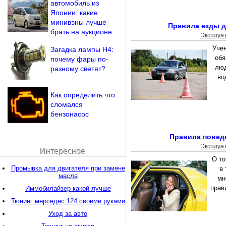
автомобиль из
Японии: какие
минивэны лучше
Правила езды д
брать на аукционе
Эксплуа
Уче
Загадка лампы Н4:
обя
почему фары по-
люд
разному светят?
во
Как определить что
сломался
бензонасос
Правила поведе
Эксплуа
Интересное
О то
Промывка для двигателя при замене
в 
масла
мн
прав
Иммобилайзер какой лучше
Тюнинг мерседес 124 своими руками
Уход за авто