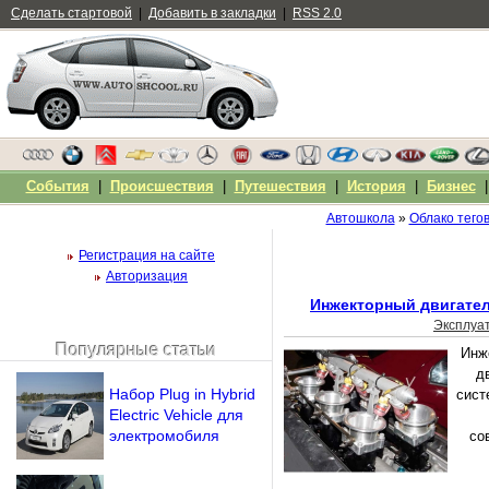
Сделать стартовой
|
Добавить в закладки
|
RSS 2.0
События
|
Происшествия
|
Путешествия
|
История
|
Бизнес
Автошкола
»
Облако тего
Регистрация на сайте
Авторизация
Инжекторный двигател
Эксплуа
Популярные статьи
Инж
Чужой компьютер
д
Напомнить пароль?
Набор Plug in Hybrid
сист
Electric Vehicle для
электромобиля
со