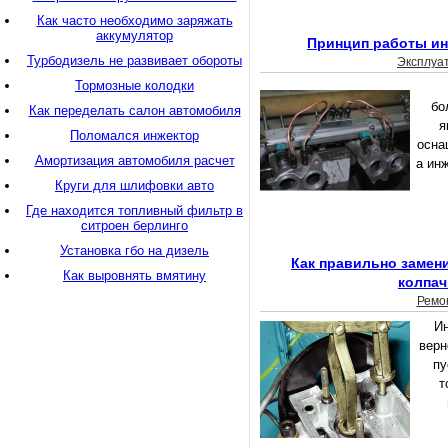
Как часто необходимо заряжать
аккумулятор
Принцип работы ин
Турбодизель не развивает обороты
Эксплуа
Тормозные колодки
бо
Как переделать салон автомобиля
я
Поломался инжектор
осна
Амортизация автомобиля расчет
а ин
Круги для шлифовки авто
Где находится топливный фильтр в
ситроен берлинго
Установка гбо на дизель
Как правильно замен
Как выровнять вмятину
колпач
Ремо
Ин
верн
пу
т