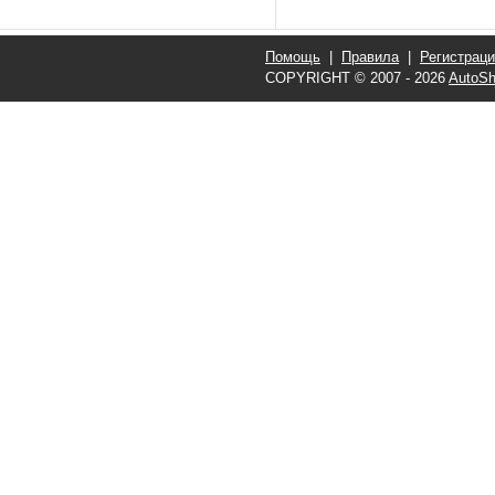
Помощь
|
Правила
|
Регистрац
COPYRIGHT © 2007 - 2026
AutoSh