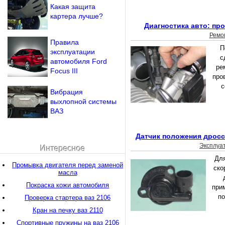
Какая защита
картера лучше?
Диагностика авто: пр
Ремо
Правила
П
эксплуатации
с
автомобиля Ford
ре
Focus III
про
с
Вибрация
выхлопной системы
ВАЗ
Датчик положения дросс
Эксплуа
Интересное
Для
Промывка двигателя перед заменой
ско
масла
Покраска кожи автомобиля
при
по
Проверка стартера ваз 2106
Кран на печку ваз 2110
Спортивные пружины на ваз 2106