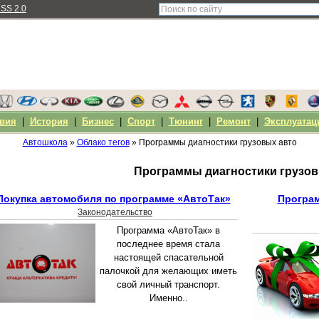
SS 2.0
вия
|
История
|
Бизнес
|
Спорт
|
Тюнинг
|
Ремонт
|
Эксплуатац
Автошкола
»
Облако тегов
» Программы диагностики грузовых авто
Программы диагностики грузов
Покупка автомобиля по программе «АвтоТак»
Програм
Законодательство
Программа «АвтоТак» в
последнее время стала
настоящей спасательной
палочкой для желающих иметь
свой личный транспорт.
Именно..