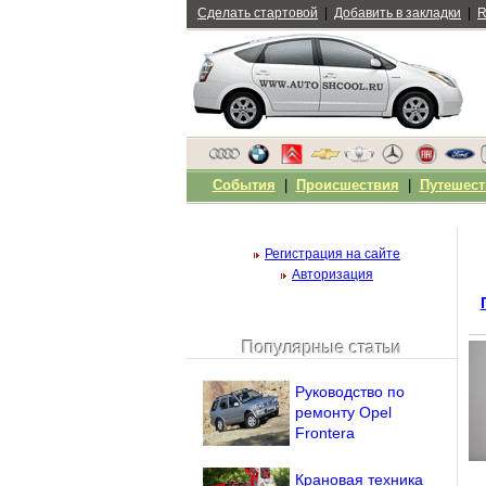
Сделать стартовой
|
Добавить в закладки
|
R
События
|
Происшествия
|
Путешест
Регистрация на сайте
Авторизация
Популярные статьи
Чужой компьютер
Напомнить пароль?
Руководство по
ремонту Оpel
Frontera
Крановая техника