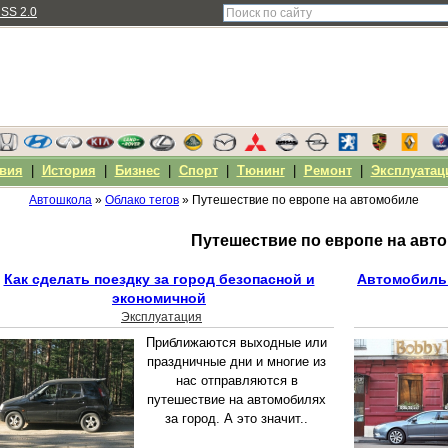
SS 2.0
вия
|
История
|
Бизнес
|
Спорт
|
Тюнинг
|
Ремонт
|
Эксплуатац
Автошкола
»
Облако тегов
» Путешествие по европе на автомобиле
Путешествие по европе на авт
Как сделать поездку за город безопасной и
Автомобиль 
экономичной
Эксплуатация
Приближаются выходные или
праздничные дни и многие из
нас отправляются в
путешествие на автомобилях
за город. А это значит..