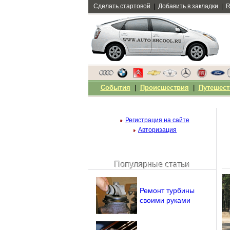
Сделать стартовой
|
Добавить в закладки
|
R
События
|
Происшествия
|
Путешест
Регистрация на сайте
Авторизация
Популярные статьи
Чужой компьютер
Напомнить пароль?
Ремонт турбины
своими руками