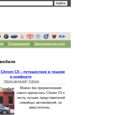
ия
|
Страхование
|
Законодательство
омобиле
Citroen C5 – путешествие в тишине
и комфорте
Обзор моделей
/
Citroen
Можно без преувеличения
смело причислить Citroen C5 к
числу лучших представителей
семейных автомобилей, он
вместителен,..