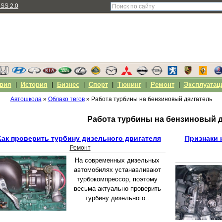
SS 2.0
вия
|
История
|
Бизнес
|
Спорт
|
Тюнинг
|
Ремонт
|
Эксплуатац
Автошкола
»
Облако тегов
» Работа турбины на бензиновый двигатель
Работа турбины на бензиновый 
Как проверить турбину дизельного двигателя
Признаки 
Ремонт
На современных дизельных
автомобилях устанавливают
турбокомпрессор, поэтому
весьма актуально проверить
турбину дизельного..