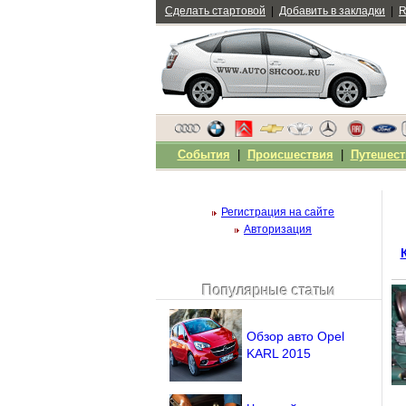
Сделать стартовой
|
Добавить в закладки
|
R
События
|
Происшествия
|
Путешест
Регистрация на сайте
Авторизация
Популярные статьи
Чужой компьютер
Напомнить пароль?
Обзор авто Opel
KARL 2015