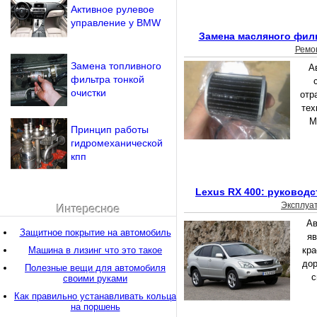
Активное рулевое
управление у BMW
Замена масляного фил
Ремо
Замена топливного
А
фильтра тонкой
очистки
отр
тех
М
Принцип работы
гидромеханической
кпп
Lexus RX 400: руководс
Эксплуа
Интересное
Ав
Защитное покрытие на автомобиль
яв
Машина в лизинг что это такое
кра
дор
Полезные вещи для автомобиля
с
своими руками
Как правильно устанавливать кольца
на поршень