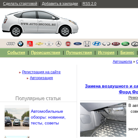
Сделать стартовой
|
Добавить в закладки
|
RSS 2.0
События
|
Происшествия
|
Путешествия
|
История
|
Бизнес
Автошкола
»
Регистрация на сайте
Авторизация
Замена воздушного и с
Форд Фо
Ремо
Популярные статьи
Чужой компьютер
В ав
Напомнить пароль?
Автомобильные
сов
обзоры: новинки,
тесты, советы
экспл