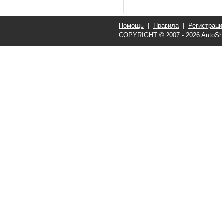
Помощь
|
Правила
|
Регистрац
COPYRIGHT © 2007 - 2026
AutoSh