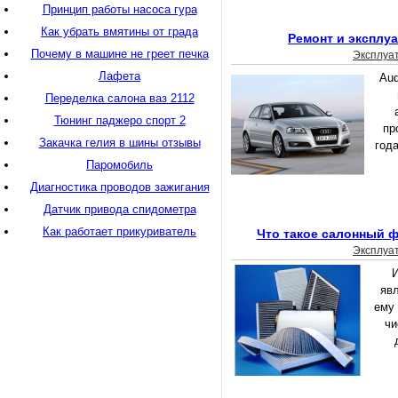
Принцип работы насоса гура
Как убрать вмятины от града
Ремонт и эксплуа
Почему в машине не греет печка
Эксплуа
Лафета
Aud
Переделка салона ваз 2112
Тюнинг паджеро спорт 2
пр
Закачка гелия в шины отзывы
года
Паромобиль
Диагностика проводов зажигания
Датчик привода спидометра
Как работает прикуриватель
Что такое салонный 
Эксплуа
И
яв
ему
чи