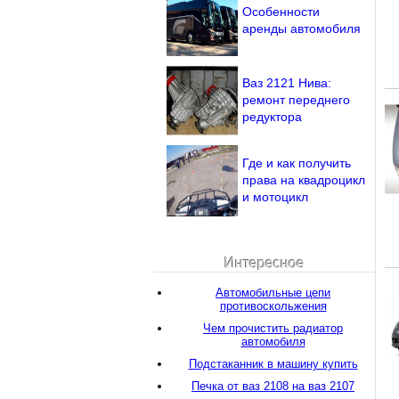
Особенности
аренды автомобиля
Ваз 2121 Нива:
ремонт переднего
редуктора
Где и как получить
права на квадроцикл
и мотоцикл
Интересное
Автомобильные цепи
противоскольжения
Чем прочистить радиатор
автомобиля
Подстаканник в машину купить
Печка от ваз 2108 на ваз 2107