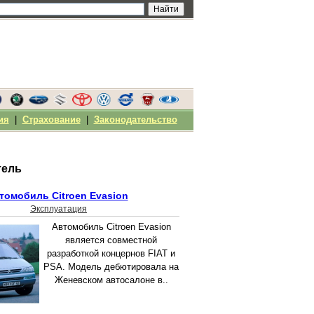
ия
|
Страхование
|
Законодательство
тель
томобиль Citroen Evasion
Эксплуатация
Автомобиль Citroen Evasion
является совместной
разработкой концернов FIAT и
PSA. Модель дебютировала на
Женевском автосалоне в..