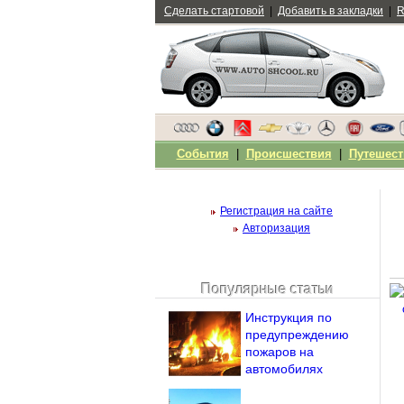
Сделать стартовой
|
Добавить в закладки
|
R
События
|
Происшествия
|
Путешест
Регистрация на сайте
Авторизация
Популярные статьи
Чужой компьютер
Инструкция по
Напомнить пароль?
предупреждению
пожаров на
автомобилях