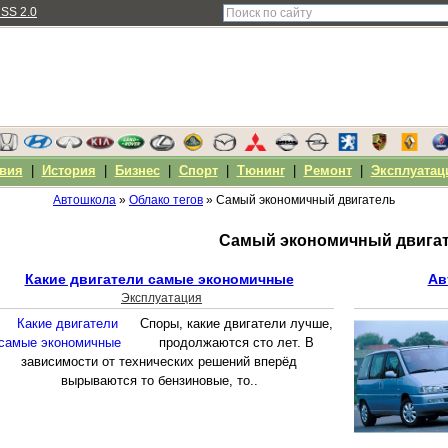
SS 2.0
вия
|
История
|
Бизнес
|
Спорт
|
Тюнинг
|
Ремонт
|
Эксплуатац
Автошкола
»
Облако тегов
» Самый экономичный двигатель
Самый экономичный двига
Какие двигатели самые экономичные
Ав
Эксплуатация
Споры, какие двигатели лучше,
продолжаются сто лет. В
зависимости от технических решений вперёд
вырываются то бензиновые, то..