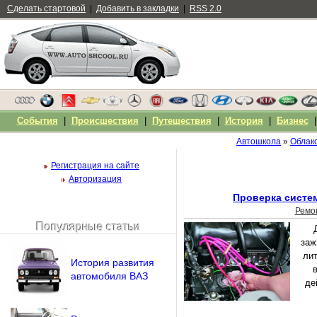
Сделать стартовой
|
Добавить в закладки
|
RSS 2.0
События
|
Происшествия
|
Путешествия
|
История
|
Бизнес
Автошкола
»
Облако
Регистрация на сайте
Авторизация
Проверка систе
Ремо
Популярные статьи
Чужой компьютер
заж
Напомнить пароль?
лит
История развития
автомобиля ВАЗ
де