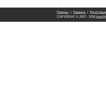
Помощь
|
Правила
|
Регистрац
COPYRIGHT © 2007 - 2026
AutoSh