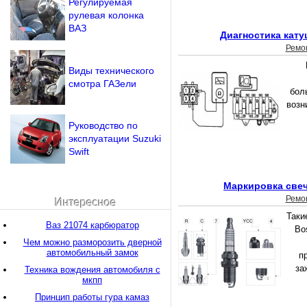
Регулируемая
рулевая колонка
ВАЗ
Диагностика кату
Ремо
Виды технического
смотра ГАЗели
бол
возн
Руководство по
эксплуатации Suzuki
Swift
Маркировка свеч
Ремо
Интересное
Таки
Ваз 21074 карбюратор
Bo
Чем можно разморозить дверной
автомобильный замок
п
за
Техника вождения автомобиля с
мкпп
Принцип работы гура камаз