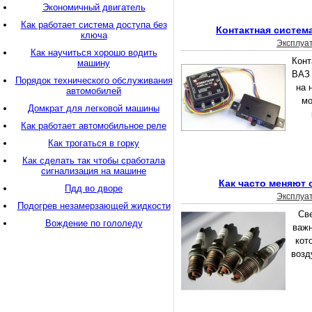
Экономичный двигатель
Как работает система доступа без
Контактная систем
ключа
Эксплуа
Как научиться хорошо водить
Конт
машину
ВАЗ 
Порядок технического обслуживания
на 
автомобилей
мо
Домкрат для легковой машины
Как работает автомобильное реле
Как трогаться в горку
Как сделать так чтобы сработала
сигнализация на машине
Как часто меняют 
Пдд во дворе
Эксплуа
Подогрев незамерзающей жидкости
Све
Вождение по гололеду
важн
кот
возд