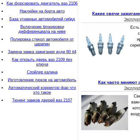
Как форсировать двигатель ваз 2106
Наклейки на борта авто
Какие свечи зажиган
База угнанных автомобилей гибдд
Эксплуа
Включение блокировки
Есть
дифференциала на ниве
с
Полировка стекол автомобиля от
и
царапин
сере
Замена замка зажигания ауди 80 б4
Как открыть дверь ваз 2109 без
ключа
Спойлер калина
Изготовление люков на автомобиль
Как часто меняют 
Автоматический корректор фар что
Эксплуа
это такое
Све
Тюнинг замков дверей ваз 2107
важн
кот
возд