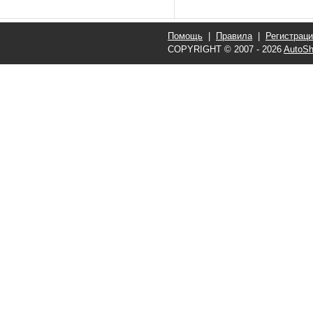
Помощь
|
Правила
|
Регистрац
COPYRIGHT © 2007 - 2026
AutoSh