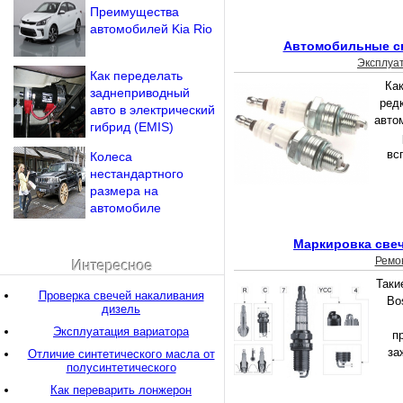
Преимущества
автомобилей Kia Rio
Автомобильные св
Эксплуа
Как переделать
Как
заднеприводный
ред
авто в электрический
авто
гибрид (EMIS)
вс
Колеса
нестандартного
размера на
автомобиле
Маркировка свеч
Ремо
Интересное
Таки
Проверка свечей накаливания
Bo
дизель
Эксплуатация вариатора
п
за
Отличие синтетического масла от
полусинтетического
Как переварить лонжерон