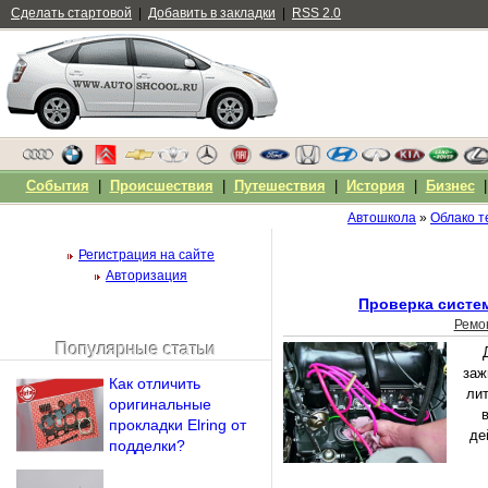
Сделать стартовой
|
Добавить в закладки
|
RSS 2.0
События
|
Происшествия
|
Путешествия
|
История
|
Бизнес
Автошкола
»
Облако т
Регистрация на сайте
Авторизация
Проверка систе
Ремо
Популярные статьи
Чужой компьютер
заж
Как отличить
Напомнить пароль?
лит
оригинальные
прокладки Elring от
де
подделки?