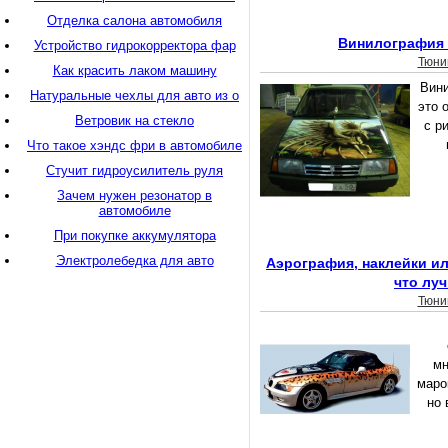
Отделка салона автомобиля
Винилография 
Устройство гидрокорректора фар
Тюни
Как красить лаком машину
Вини
Натуральные чехлы для авто из о
это 
Ветровик на стекло
с р
Что такое хэндс фри в автомобиле
Стучит гидроусилитель руля
Зачем нужен резонатор в
автомобиле
При покупке аккумулятора
Электролебедка для авто
Аэрография, наклейки ил
что лу
Тюни
мн
маро
но 