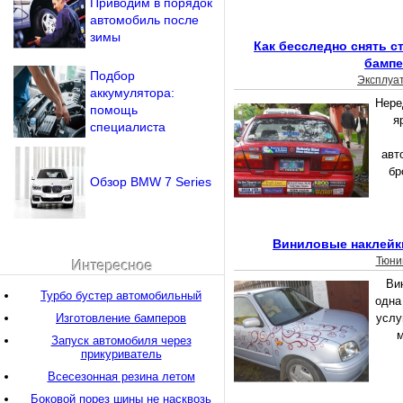
Приводим в порядок
автомобиль после
зимы
Как бесследно снять с
бампе
Подбор
Эксплуа
аккумулятора:
Нере
помощь
я
специалиста
авт
бр
Обзор BMW 7 Series
Виниловые наклейк
Тюни
Интересное
Ви
Турбо бустер автомобильный
одна
Изготовление бамперов
услу
м
Запуск автомобиля через
прикуриватель
Всесезонная резина летом
Боковой порез шины не насквозь