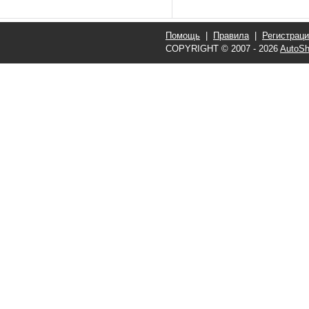
Помощь
|
Правила
|
Регистрац
COPYRIGHT © 2007 - 2026
AutoSh