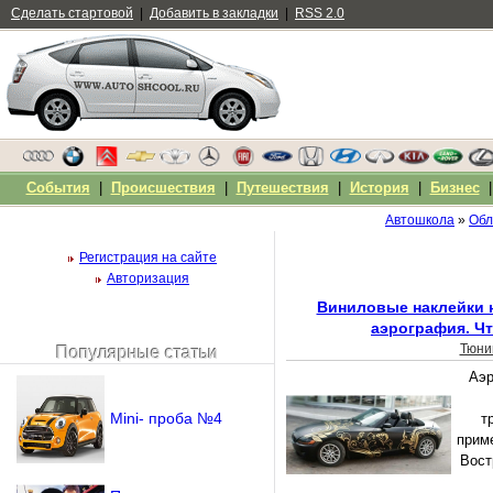
Сделать стартовой
|
Добавить в закладки
|
RSS 2.0
События
|
Происшествия
|
Путешествия
|
История
|
Бизнес
Автошкола
»
Обл
Регистрация на сайте
Авторизация
Виниловые наклейки 
аэрография. Ч
Тюни
Популярные статьи
Чужой компьютер
Аэр
Напомнить пароль?
Mini- проба №4
т
прим
Вост