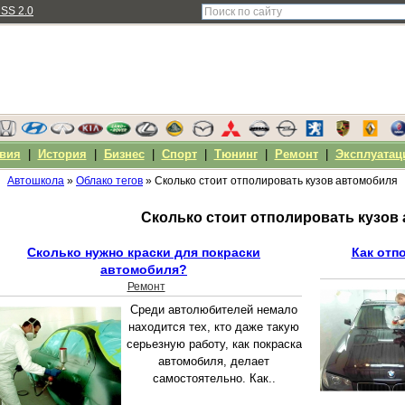
SS 2.0
вия
|
История
|
Бизнес
|
Спорт
|
Тюнинг
|
Ремонт
|
Эксплуатац
Автошкола
»
Облако тегов
» Сколько стоит отполировать кузов автомобиля
Сколько стоит отполировать кузов
Сколько нужно краски для покраски
Как отп
автомобиля?
Ремонт
Среди автолюбителей немало
находится тех, кто даже такую
серьезную работу, как покраска
автомобиля, делает
самостоятельно. Как..