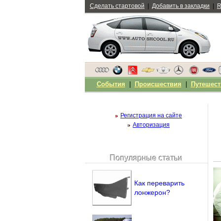
Сделать стартовой
|
Добавить в закладки
|
R
События
|
Происшествия
|
Путешест
Регистрация на сайте
Авторизация
Популярные статьи
Чужой компьютер
Напомнить пароль?
Как переварить
лонжерон?