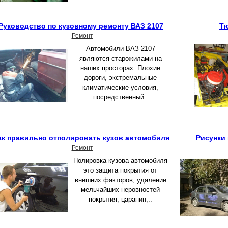
Руководство по кузовному ремонту ВАЗ 2107
Тю
Ремонт
Автомобили ВАЗ 2107
являются старожилами на
наших просторах. Плохие
дороги, экстремальные
климатические условия,
посредственный..
ак правильно отполировать кузов автомобиля
Рисунки 
Ремонт
Полировка кузова автомобиля
это защита покрытия от
внешних факторов, удаление
мельчайших неровностей
покрытия, царапин,..