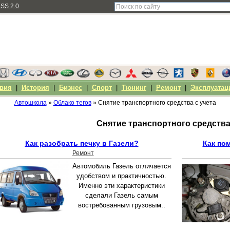
SS 2.0
вия
|
История
|
Бизнес
|
Спорт
|
Тюнинг
|
Ремонт
|
Эксплуатац
Автошкола
»
Облако тегов
» Снятие транспортного средства с учета
Снятие транспортного средства
Как разобрать печку в Газели?
Как по
Ремонт
Автомобиль Газель отличается
удобством и практичностью.
Именно эти характеристики
сделали Газель самым
востребованным грузовым..