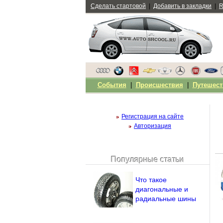
Сделать стартовой
|
Добавить в закладки
|
R
События
|
Происшествия
|
Путешест
Регистрация на сайте
Авторизация
Популярные статьи
Чужой компьютер
Напомнить пароль?
Что такое
диагональные и
радиальные шины