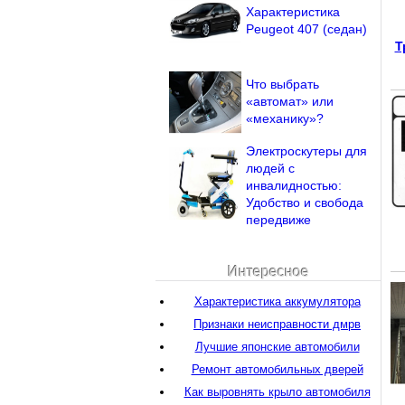
Характеристика
Peugeot 407 (седан)
Т
Что выбрать
«автомат» или
«механику»?
Электроскутеры для
людей с
инвалидностью:
Удобство и свобода
передвиже
Интересное
Характеристика аккумулятора
Признаки неисправности дмрв
Лучшие японские автомобили
Ремонт автомобильных дверей
Как выровнять крыло автомобиля