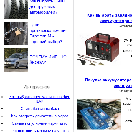
Как выбрать шины
для грузовых
автомобилей?
Как выбрать зарядно
аккумулятора 
Цепи
Эксплуа
противоскольжения
Барс тип М -
устр
хороший выбор?
оч
свое
П
ПОЧЕМУ ИМЕННО
ŠKODA?
Покупка аккумулятора 
эксплуа
Интересное
Эксплуа
Как выбрать цвет машины по фен
Мы 
шуй
акку
Слить бензин из бака
н
Как отогреть двигатель в мороз
авт
Самые популярные марки авто
Где поставить машину на учет в