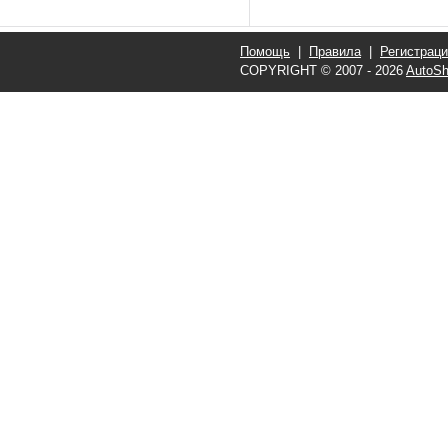
Помощь
|
Правила
|
Регистрац
COPYRIGHT © 2007 - 2026
AutoSh