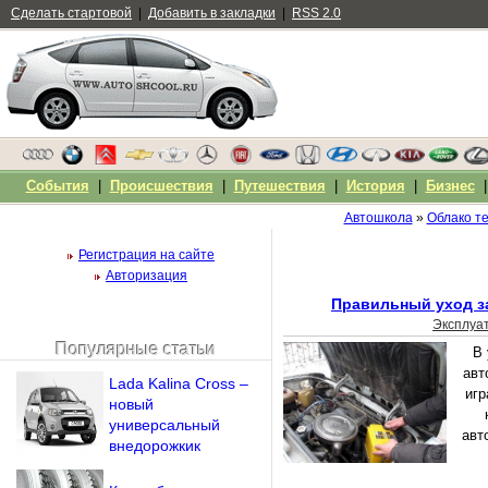
Сделать стартовой
|
Добавить в закладки
|
RSS 2.0
События
|
Происшествия
|
Путешествия
|
История
|
Бизнес
Автошкола
»
Облако те
Регистрация на сайте
Авторизация
Правильный уход з
Эксплуа
Популярные статьи
В 
Чужой компьютер
авт
Lada Kalina Cross –
Напомнить пароль?
игр
новый
универсальный
авт
внедорожкик