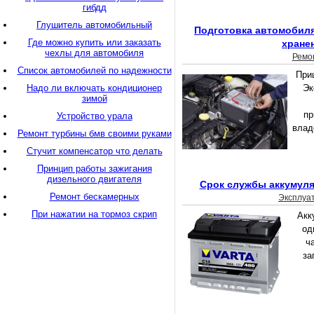
гибдд
Глушитель автомобильный
Подготовка автомобиля
Где можно купить или заказать
хране
чехлы для автомобиля
Ремо
Список автомобилей по надежности
При
Надо ли включать кондиционер
Эк
зимой
пр
Устройство урала
влад
Ремонт турбины бмв своими руками
Стучит компенсатор что делать
Принцип работы зажигания
дизельного двигателя
Срок службы аккумуля
Ремонт бескамерных
Эксплуа
При нажатии на тормоз скрип
Акк
од
ч
за