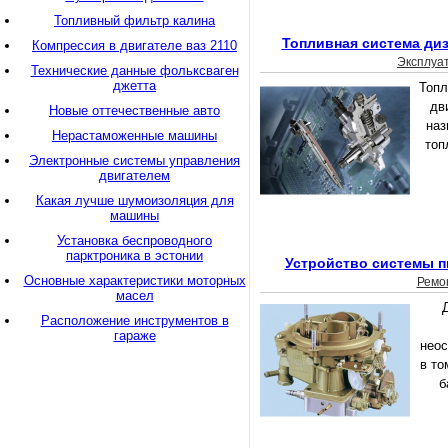
Топливный фильтр калина
Топливная система ди
Компрессия в двигателе ваз 2110
Эксплуа
Технические данные фольксваген
джетта
Топл
дв
Новые оттечественные авто
наз
Нерастаможенные машины
топ
Электронные системы управления
двигателем
Какая лучше шумоизоляция для
машины
Установка беспроводного
парктроника в эстонии
Устройство системы п
Основные характеристики моторных
Ремо
масел
Расположение инструментов в
гараже
нео
в то
б