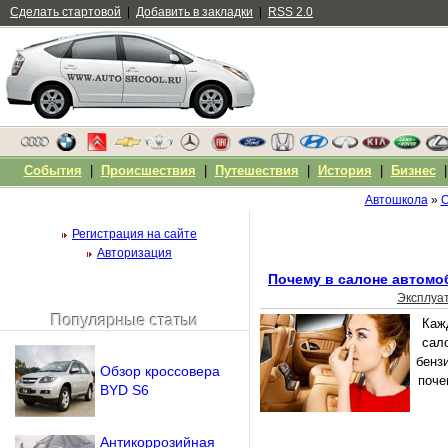
Сделать стартовой
|
Добавить в закладки
|
RSS 2.0
События
|
Происшествия
|
Путешествия
|
История
|
Бизнес
Автошкола
»
О
Регистрация на сайте
Авторизация
Почему в салоне автомо
Эксплуа
Популярные статьи
Каж
Чужой компьютер
сало
Напомнить пароль?
бенз
Обзор кроссовера
поче
BYD S6
Антикоррозийная