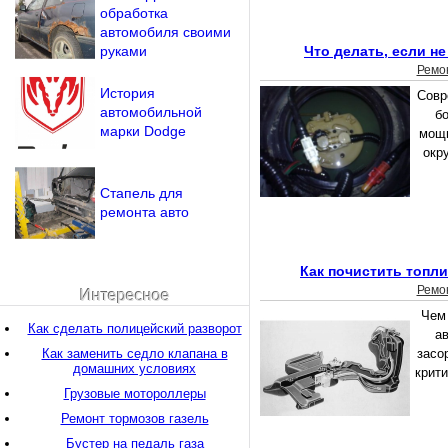
обработка
автомобиля своими
руками
Что делать, если не
Ремо
История
Совр
автомобильной
б
марки Dodge
мощн
окр
Стапель для
ремонта авто
Как почистить топли
Ремо
Интересное
Чем
Как сделать полицейский разворот
а
Как заменить седло клапана в
засо
домашних условиях
крит
Грузовые мотороллеры
Ремонт тормозов газель
Бустер на педаль газа