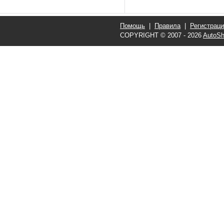
Помощь
|
Правила
|
Регистрац
COPYRIGHT © 2007 - 2026
AutoSh